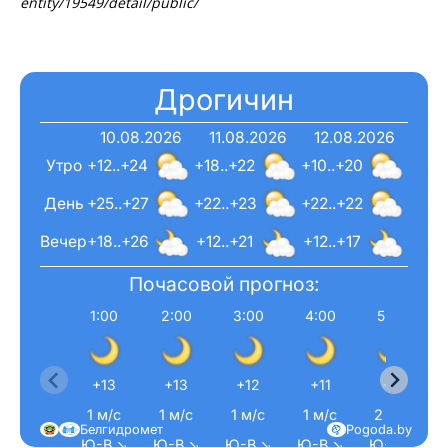
entity/19549/detail/public/
Дрогичин
10.08.2026
11.08.2026
12.08.2026
Утро
+12..+24
+18..+22
+10..+20
День
+25..+27
+22..+23
+22..+22
Вечер
+18..+26
+12..+21
+12..+17
Почасовой прогноз:
1:00
2:00
3:00
4:00
5:00
Газета
"Драгічынскі Веснік"
+13
+13
+12
+11
+11
1 м/с
1 м/с
1 м/с
1 м/с
2 м/с
Белгидромет
Pogoda.by
Ю-В ↘
Ю-В ↘
Ю-В ↘
Ю-В ↘
Ю-В ↘