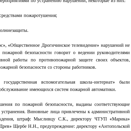
роприятиями по устранению нарушений, некоторые из них:
Контакты
Правила использования материалов
средствами пожаротушения;
Электронные обращения
ТЬСЯ
молниезащиты.
», «Общественное Дрогичинское телевидение» нарушений не
 пожарной безопасности говорит о ведении руководителями
вной работы по противопожарной защите своих объектов,
ожарной безопасности со стороны работников.
государственная вспомогательная школа-интернат» были
я обслуживание имеющихся систем пожарной автоматики.
шения по пожарной безопасности, выданы соответствующие
 устранения. Виновные лица привлечены к административной
еждения, штраф: Мысливцу С.К., директору ЧТУП «Марика»
Древ» Щербе Н.Н., предупреждение: директору «Антопольской