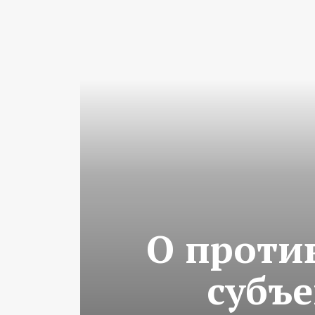
О проти
субъ