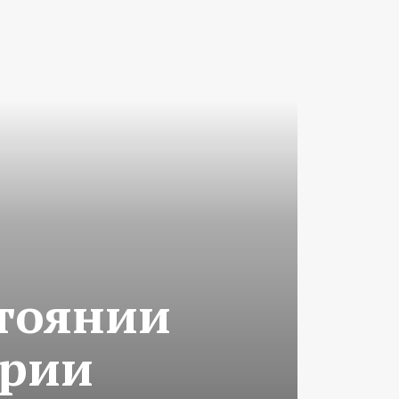
тоянии
ории