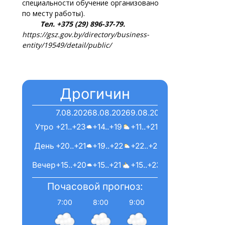
специальности обучение организовано
по месту работы).
Тел. +375 (29) 896-37-79.
https://gsz.gov.by/directory/business-
entity/19549/detail/public/
Дрогичин
7.08.2026
8.08.2026
9.08.2026
Утро
+21..+23
+14..+19
+11..+21
День
+20..+21
+19..+22
+22..+24
Вечер
+15..+20
+15..+21
+15..+23
Почасовой прогноз:
7:00
8:00
9:00
10:00
11:00