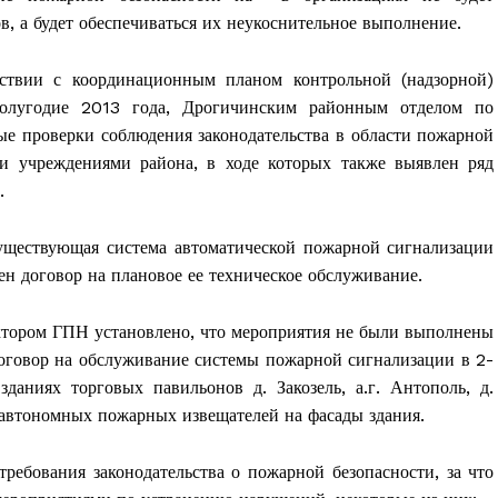
в, а будет обеспечиваться их неукоснительное выполнение.
тствии с координационным планом контрольной (надзорной)
 полугодие 2013 года, Дрогичинским районным отделом по
е проверки соблюдения законодательства в области пожарной
 и учреждениями района, в ходе которых также выявлен ряд
.
уществующая система автоматической пожарной сигнализации
ен договор на плановое ее техническое обслуживание.
тором ГПН установлено, что мероприятия не были выполнены
говор на обслуживание системы пожарной сигнализации в 2-
та
аниях торговых павильонов д. Закозель, а.г. Антополь, д.
і Веснік"
Редакция "ДВ"
 автономных пожарных извещателей на фасады здания.
ребования законодательства о пожарной безопасности, за что
Наша гісторыя