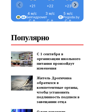
+21
+22
+23
+23
+23
4 м/с
3 м/с
5 м/с
4 м/с
3 м/с
Белгидромет
Pogoda.by
С ↑
С ↑
С ↑
С-З ↖
С-З ↖
Популярно
С 1 сентября в
организации школьного
питания произойдут
изменения
Житель Дрогичина
обратился в
компетентные органы,
чтобы установить
подлинность подписи в
завещании отца
О чем говорили