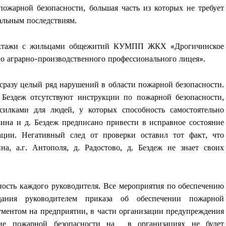
жарной безопасности, большая часть из которых не требует
чальным последствиям.
руктажи с жильцами общежитий КУМПП ЖКХ «Дрогичинское
 аграрно-производственного профессионального лицея».
сразу целый ряд нарушений в области пожарной безопасности.
. Бездеж отсутствуют инструкции по пожарной безопасности,
илками для людей, у которых способность самостоятельно
чина и д. Бездеж предписано привести в исправное состояние
ации. Негативный след от проверки оставил тот факт, что
а, а.г. Антополя, д. Радостово, д. Бездеж не знает своих
ность каждого руководителя. Все мероприятия по обеспечению
дания руководителем приказа об обеспечении пожарной
ументом на предприятии, в части организации предупреждения
ение пожарной безопасности на в организациях не будет