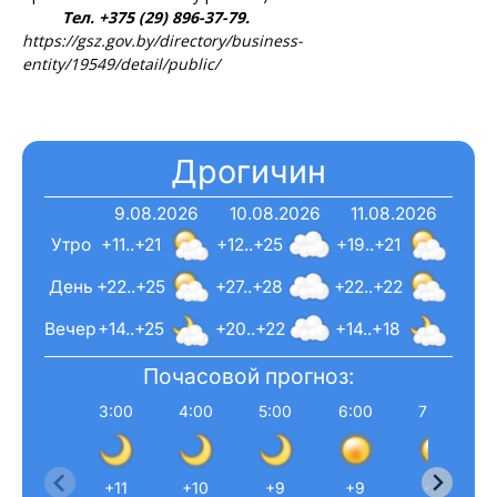
Тел. +375 (29) 896-37-79.
https://gsz.gov.by/directory/business-
entity/19549/detail/public/
Дрогичин
9.08.2026
10.08.2026
11.08.2026
Утро
+11..+21
+12..+25
+19..+21
День
+22..+25
+27..+28
+22..+22
Вечер
+14..+25
+20..+22
+14..+18
Почасовой прогноз:
3:00
4:00
5:00
6:00
7:00
+11
+10
+9
+9
+11