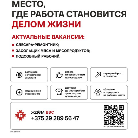
Газета
"Драгічынскі Веснік"
ПОДПИСАТЬСЯ