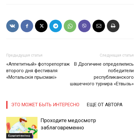
Предыдущая статья
Следующая статья
«Аппетитный» фоторепортаж
В Дрогичине определились
второго дня фестиваля
победители
«Мотальскія прысмакі»
республиканского
шашечного турнира «Етвызь»
ЭТО МОЖЕТ БЫТЬ ИНТЕРЕСНО
ЕЩЕ ОТ АВТОРА
Проходите медосмотр
заблаговременно
Компетентно