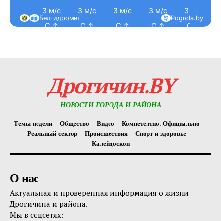
3 м/с
3 м/с
3 м/с
3 м/с
3 м/с
Белгидромет
Pogoda.by
С ↑
С ↑
С ↑
С ↑
С ↑
Дрогичин.BY
НОВОСТИ ГОРОДА И РАЙОНА
Темы недели
Общество
Видео
Компетентно. Официально
Реальный сектор
Происшествия
Спорт и здоровье
Калейдоскоп
О нас
Актуальная и проверенная информация о жизни
Дрогичина и района.
Мы в соцсетях: