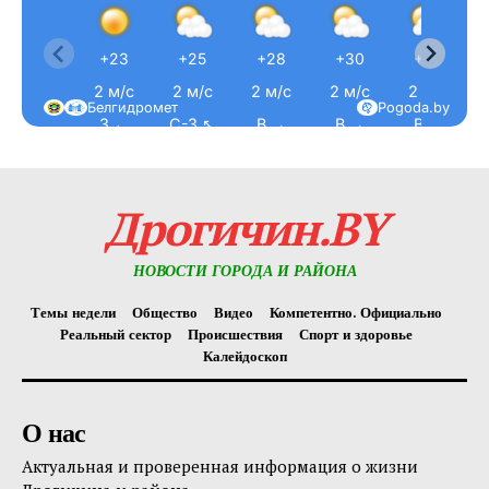
+23
+25
+28
+30
+32
2 м/с
2 м/с
2 м/с
2 м/с
2 м/с
Белгидромет
Pogoda.by
З ←
С-З ↖
В →
В →
В →
Дрогичин.BY
НОВОСТИ ГОРОДА И РАЙОНА
Темы недели
Общество
Видео
Компетентно. Официально
Реальный сектор
Происшествия
Спорт и здоровье
Калейдоскоп
О нас
Актуальная и проверенная информация о жизни