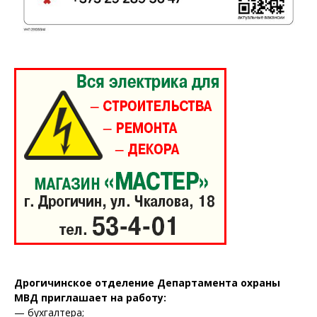
"Драгічынскі Веснік"
ПОДПИСАТЬСЯ
Редакция "ДВ"
Наша гісторыя
Контакты
Правила использования материалов
Дрогичинское отделение Департамента охраны
МВД приглашает на работу:
Электронные обращения
— бухгалтера;