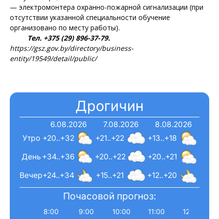
— электромонтера охранно-пожарной сигнализации (при
отсутствии указанной специальности обучение
организовано по месту работы).
Тел. +375 (29) 896-37-79.
https://gsz.gov.by/directory/business-
entity/19549/detail/public/
Дрогичин
6.08.2026
7.08.2026
8.08.2026
Утро
+20..+32
+21..+22
+13..+18
День
+34..+36
+20..+22
+20..+21
Вечер
+24..+34
+15..+21
+12..+20
Почасовой прогноз:
8:00
9:00
10:00
11:00
12:00