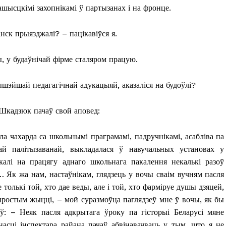
Контакты
шысцкімі захопнікамі ў партызанах і на фронце.
Правила использования материалов
нск прыязджалі? – пацікавіўся я.
Электронные обращения
ТЬСЯ
ы, у будаўнічай фірме сталяром працую.
ышэйшай педагагічнай адукацыяй, аказаліся на будоўлі?
Шкадзюк пачаў свой аповед:
ла чахарда са школьнымі праграмамі, падручнікамі, асабліва па
ай палітызаванай, выкладалася ў навучальных установах у
калі на працягу аднаго школьнага пакалення некалькі разоў
… Як жа нам, настаўнікам, глядзець у вочы сваім вучням пасля
 толькі той, хто дае веды, але і той, хто фарміруе душы дзяцей,
простым жыцці, – мой суразмоўца паглядзеў мне ў вочы, як бы
ў: – Неяк пасля адкрытага ўроку па гісторыі Беларусі мяне
асці інспектара райана пачаў абвінавачваць у тым, што я не