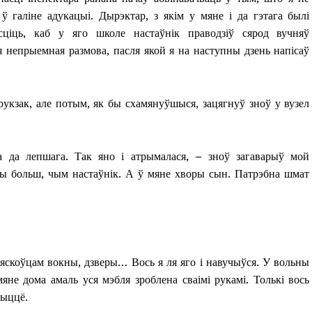
ў галіне адукацыі. Дырэктар, з якім у мяне і да гэтага былі
сціць, каб у яго школе настаўнік праводзіў сярод вучняў
 непрыемная размова, пасля якой я на наступны дзень напісаў
ь рукзак, але потым, як бы схамянуўшыся, зацягнуў зноў у вузел
а да лепшага. Так яно і атрымалася, – зноў загаварыў мой
уды больш, чым настаўнік. А ў мяне хворы сын. Патрэбна шмат
вяскоўцам вокны, дзверы… Вось я ля яго і навучыўся. У вольны
мяне дома амаль уся мэбля зроблена сваімі рукамі. Толькі вось
жыццё.