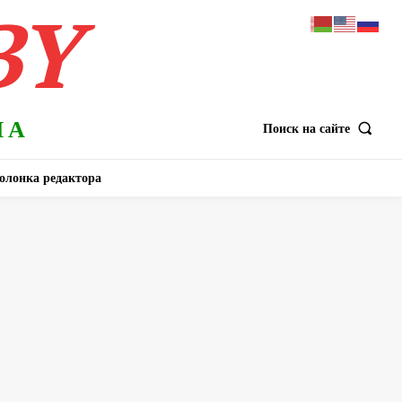
BY
НА
Поиск на сайте
олонка редактора