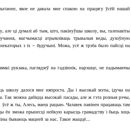
пытанне, якое не давала мне спакою на працягу ўсёй нашай
у, але ці думалі аб тым, што, пакінуўшы школу, вы, таленавіты
авучання, магчымасці атрымліваць трывалыя веды, духоўную
 некаторых з іх – будучыні. Можа, усё ж трэба было пайсці на
лямкі рукзака, паглядзеў на гадзіннік, нарэшце, не падымаючы
ць школу далося мне няпроста. Ды і высокай мэты, ідучы на
а. Так можна дабіцца высокай пасады, але ж гэта розныя рэчы,
 ўсё ж ты, Алесь, маеш рацыю. Чалавек павінен працаваць там
тады ён зможа прынесці нейкую карысць грамадству і быць хоць
віны бываюць мацней за нас. Такое жыццё…