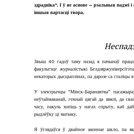
здрадніка”. І ў яе аснове – рэальныя падзеі
іншыя вартасці твора.
Неспадз
Звыш 40 гадоў таму назад я пачынаў працоў
факультэце журналістыкі Белдзяржуніверсітэ
некаторых дысцыплінах, па дарозе са сталіцы 
У электрычцы “Мінск-Баранавічы” пасажыра
неўтаймаванай, геннай цягай да зямлі, да сваі
часу, пакуль хопіць у нагах спрыту, каб да
рыдлёўку ці матыку.
Я ўглядаўся ў двайное аконнае шкло, па як