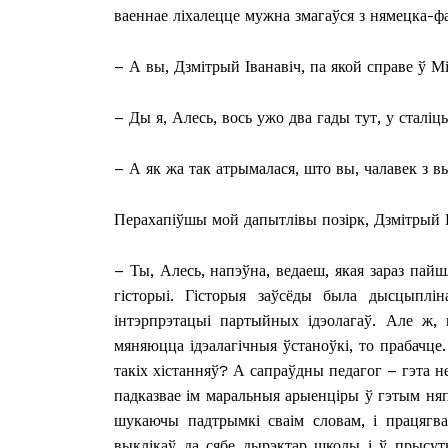
ваеннае ліхалецце мужна змагаўся з нямецка-фа
– А вы, Дзмітрый Іванавіч, па якой справе ў Мі
ПОДПИСА
– Ды я, Алесь, вось ужо два гады тут, у сталіц
– А як жа так атрымалася, што вы, чалавек з в
Перахапіўшы мой дапытлівы позірк, Дзмітрый 
– Ты, Алесь, напэўна, ведаеш, якая зараз пайш
гісторыі. Гісторыя заўсёды была дысцыплін
інтэрпрэтацыі партыйных ідэолагаў. Але ж, 
мяняюцца ідэалагічныя ўстаноўкі, то прабачце
такіх хістанняў? А сапраўдны педагог – гэта не
падказвае ім маральныя арыенціры ў гэтым ня
шукаючы падтрымкі сваім словам, і працягва
выклікаў да сябе дырэктар школы і ў прысутн