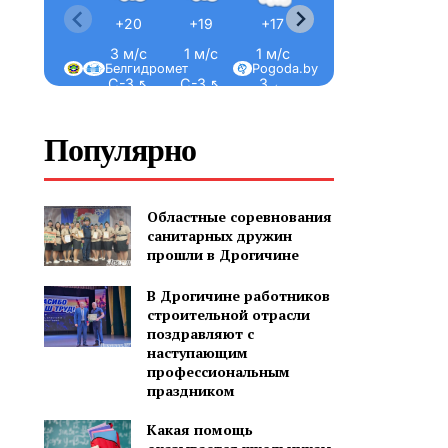
+20
+19
+17
+16
+15
3 м/с
1 м/с
1 м/с
1 м/с
1 м/с
Белгидромет
Pogoda.by
С-З ↖
С-З ↖
З ←
З ←
З ←
Популярно
Областные соревнования
санитарных дружин
прошли в Дрогичине
В Дрогичине работников
строительной отрасли
поздравляют с
наступающим
профессиональным
праздником
Какая помощь