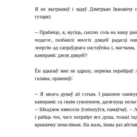
Я не вытрымаў і задаў Дзмітрыю Іванавічу 
гутаркі:
– Прабачце, я, мусіць, сыплю соль на вашу ран
педагог, пазбавілі многіх дзяцей радасці н
энергію ад сапраўднага настаўніка і, магчыма,
кампраміс дзеля дзяцей?
Ён адказаў мне не адразу, нервова перабіраў 
галавы, прамовіў:
– Я многа думаў аб гэтым. І рашэнне пакіну
кампраміс са сваім сумленнем, дасягнуць нельг
– Шкадзюк нявесела ўсміхнуўся, памаўчаў. – А
і рабіць тое, чаго патрабуе яго душа, толькі 
крышачку шчаслівым. На жаль, іншы раз абста