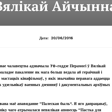
 Вялікай Айчын
Дата:
20/06/2016
ўнае чалавецтва адзначыла 70-годдзе Перамогі ў Вялікай
аладое пакаленне як мага больш ведала аб гераічнай і
 мастацкіх кінафільмаў, у якіх звычайна перавага аддаецца
х удзельнікаў ваенных дзеянняў і дакументальных архіўных
авана маё апавяданне “Палеская быль”. Я яго дапрацаваў,
выніку чаго атрымалася невялікая аповесць “Пастка для