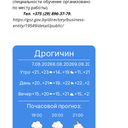
специальности обучение организовано
по месту работы).
Тел. +375 (29) 896-37-79.
https://gsz.gov.by/directory/business-
entity/19549/detail/public/
Дрогичин
7.08.2026
8.08.2026
9.08.2026
Утро
+21..+23
+14..+19
+11..+21
День
+20..+21
+19..+22
+22..+24
Вечер
+15..+20
+15..+21
+15..+23
Почасовой прогноз:
19:00
20:00
21:00
22:00
23:00