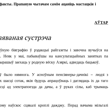
 і факты. Прапаную чытачам самім ацаніць мастацкія і
АЎТАР
яваная сустрэча
ную біяграфію ў рэдакцыі райгазеты і завочна вучыўся на
та. Неяк у маі, пабываўшы на кансультацыйных занятках па
вырашыў заехаць у родную вёску Азяркі, адведаць бацькоў.
ў было нямнога. У асноўным пенсіянеры-дачнікі – людзі з
х шасці сотак, якія будуць апрацоўваць і даглядаць іх да таго
йсці ад электрапоезда да дачы, а ў руках сілы, каб трымаць
ому наўскос сцякалі кроплі дажджу. Перад вачыма мільгалі