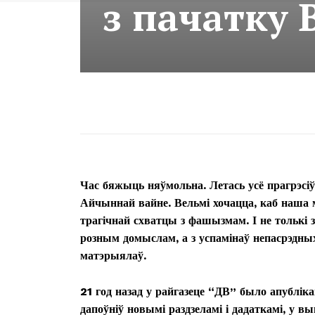
з пачатку
Час бяжыць няўмольна. Летась усё прагрэсі
Айчыннай вайне. Вельмі хочацца, каб наша м
трагічнай схватцы з фашызмам. І не толькі з
розным домыслам, а з успамінаў непасрэдны
матэрыялаў.
21 год назад у райгазеце “ДВ” было апублік
дапоўніў новымі раздзеламі і дадаткамі, у 