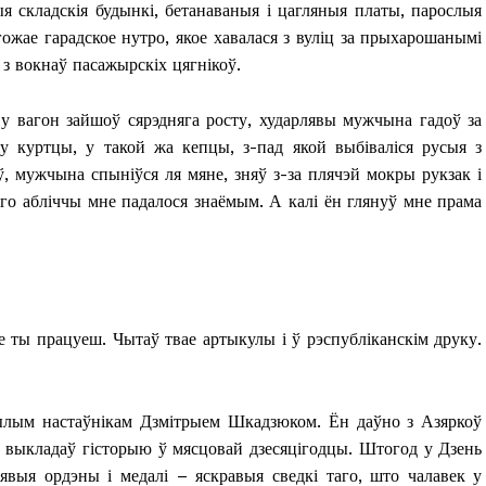
 складскія будынкі, бетанаваныя і цагляныя платы, парослыя
гожае гарадское нутро, якое хавалася з вуліц за прыхарошанымі
я з вокнаў пасажырскіх цягнікоў.
 у вагон зайшоў сярэдняга росту, хударлявы мужчына гадоў за
у куртцы, у такой жа кепцы, з-пад якой выбіваліся русыя з
, мужчына спыніўся ля мяне, зняў з-за плячэй мокры рукзак і
яго абліччы мне падалося знаёмым. А калі ён глянуў мне прама
е ты працуеш. Чытаў твае артыкулы і ў рэспубліканскім друку.
та
і Веснік"
Редакция "ДВ"
 былым настаўнікам Дзмітрыем Шкадзюком. Ён даўно з Азяркоў
 і выкладаў гісторыю ў мясцовай дзесяцігодцы. Штогод у Дзень
Наша гісторыя
аявыя ордэны і медалі – яскравыя сведкі таго, што чалавек у