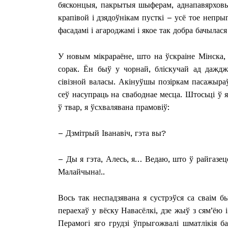
бясконцыя, пакрытыя шыферам, аднапавярховыя
крапівой і дзядоўнікам пусткі – усё тое непры
фасадамі і агароджамі і якое так добра бачылас
У новым мікрараёне, што на ўскраіне Мінска,
сорак. Ён быў у чорнай, бліскучай ад даждж
сівізной валасы. Акінуўшы позіркам пасажыраў
сеў насупраць на свабоднае месца. Штосьці ў 
ў твар, я ўсхвалявана прамовіў:
– Дзмітрый Іванавіч, гэта вы?
– Ды я гэта, Алесь, я… Ведаю, што ў райгазец
Малайчына!..
Газе
"Драгічынск
Вось так неспадзявана я сустрэўся са сваім
пераехаў у вёску Навасёлкі, дзе жыў з сям’ёю
Перамогі яго грудзі ўпрыгожвалі шматлікія б