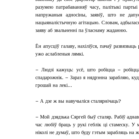
разумею патрабаванняў часу, палітыкі партыі 
напружаныя адносіны, заявіў, што не дапу
нацыяналістычную агітацыю. Словам, адбылася
заяву аб звальненні па ўласнаму жаданню.
Ён апусціў галаву, нахіліўся, пачаў развязвац
ужо аслабленыя лямкі.
– Людзі кажуць: усё, што робіцца – робіцц
спадарожнік. – Зараз я нядрэнна зарабляю, к
грошай на лекі…
– А дзе ж вы навучыліся сталярнічаць?
– Мой дзядзька Сяргей быў сталяр. Рабіў адна
час любіў браць у рукі геблік ці стамеску. У 
ніколі не думаў, што буду гэтым зарабляць на 