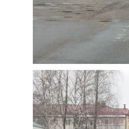
Газе
"Драгічынск