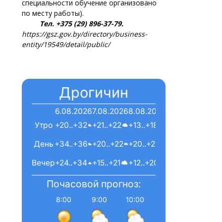
специальности обучение организовано
по месту работы).
Тел. +375 (29) 896-37-79.
https://gsz.gov.by/directory/business-
entity/19549/detail/public/
Дрогичин
6.08.2026
7.08.2026
8.08.2026
Утро
+20..+32
+21..+22
+13..+18
День
+34..+36
+20..+22
+20..+21
Вечер
+24..+34
+15..+21
+12..+20
Почасовой прогноз:
8:00
9:00
10:00
11:00
12:00