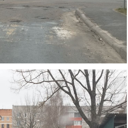
та
і Веснік"
Редакция "ДВ"
Наша гісторыя