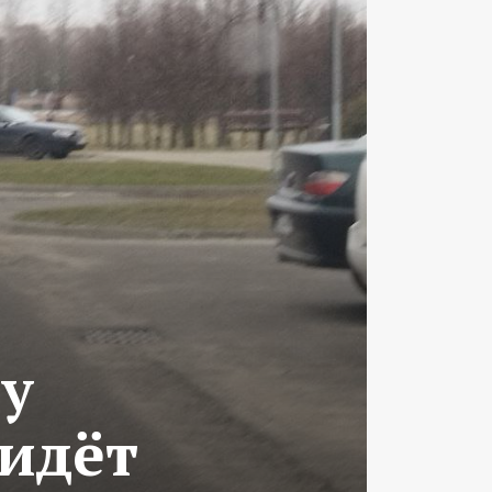
у
 идёт