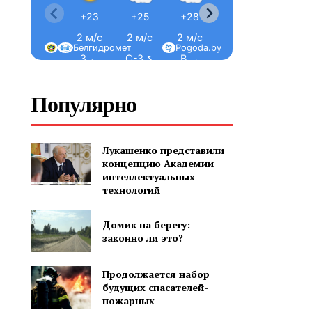
+23
+25
+28
+30
+32
2 м/с
2 м/с
2 м/с
2 м/с
2 м/с
Белгидромет
Pogoda.by
З ←
С-З ↖
В →
В →
В →
Популярно
Лукашенко представили
концепцию Академии
интеллектуальных
технологий
Домик на берегу:
законно ли это?
Продолжается набор
будущих спасателей-
пожарных