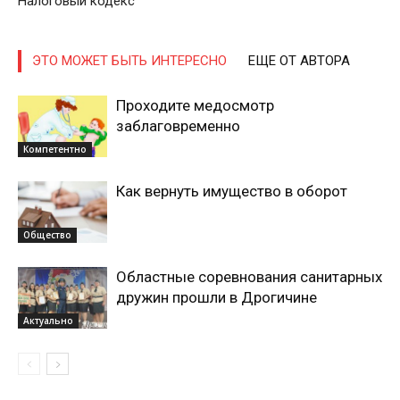
Налоговый кодекс
ЭТО МОЖЕТ БЫТЬ ИНТЕРЕСНО
ЕЩЕ ОТ АВТОРА
Проходите медосмотр
заблаговременно
Компетентно
Как вернуть имущество в оборот
Общество
Газета
"Драгічынскі Веснік"
Областные соревнования санитарных
дружин прошли в Дрогичине
Актуально