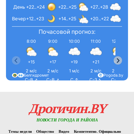
День
+22..+24
+22..+25
+27..+28
Вечер
+12..+23
+14..+25
+20..+22
Почасовой прогноз:
8:00
9:00
10:00
11:00
12:00
+15
+17
+19
+21
+21
2 м/с
2 м/с
1 м/с
2 м/с
2 м/с
Белгидромет
Pogoda.by
С-В ↗
С-В ↗
С ↑
С-З ↖
С-З ↖
Дрогичин.BY
НОВОСТИ ГОРОДА И РАЙОНА
Темы недели
Общество
Видео
Компетентно. Официально