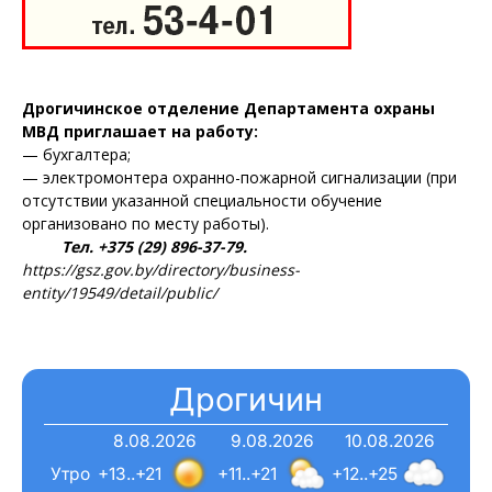
Дрогичинское отделение Департамента охраны
МВД приглашает на работу:
— бухгалтера;
— электромонтера охранно-пожарной сигнализации (при
отсутствии указанной специальности обучение
организовано по месту работы).
Тел. +375 (29) 896-37-79.
https://gsz.gov.by/directory/business-
entity/19549/detail/public/
Дрогичин
8.08.2026
9.08.2026
10.08.2026
Утро
+13..+21
+11..+21
+12..+25