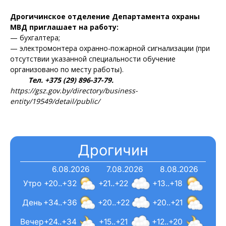
Дрогичинское отделение Департамента охраны
МВД приглашает на работу:
— бухгалтера;
— электромонтера охранно-пожарной сигнализации (при
отсутствии указанной специальности обучение
организовано по месту работы).
Тел. +375 (29) 896-37-79.
https://gsz.gov.by/directory/business-
entity/19549/detail/public/
Дрогичин
6.08.2026
7.08.2026
8.08.2026
Утро
+20..+32
+21..+22
+13..+18
День
+34..+36
+20..+22
+20..+21
Вечер
+24..+34
+15..+21
+12..+20