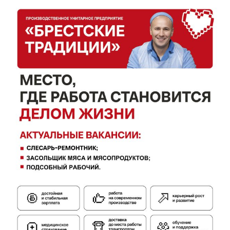
Газета
"Драгічынскі Веснік"
ПОДПИСАТЬСЯ
Редакция "ДВ"
Наша гісторыя
Контакты
Правила использования материалов