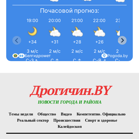
Почасовой прогноз:
19:00
20:00
21:00
22:00
23:00
+34
+31
+28
+26
+25
3 м/с
2 м/с
2 м/с
2 м/с
2 м/с
Белгидромет
Pogoda.by
С-З ↖
С ↑
С ↑
С-В ↗
С-В ↗
Дрогичин.BY
НОВОСТИ ГОРОДА И РАЙОНА
Темы недели
Общество
Видео
Компетентно. Официально
Реальный сектор
Происшествия
Спорт и здоровье
Калейдоскоп