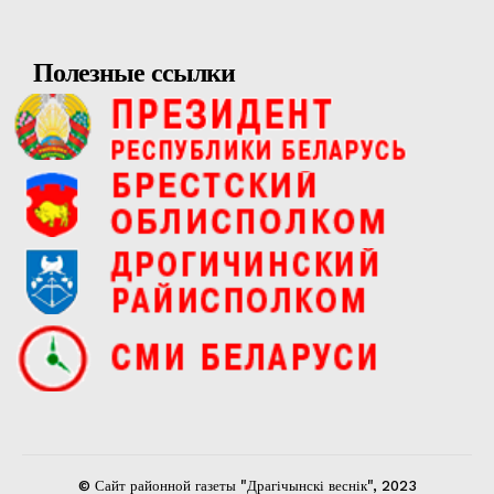
Полезные ссылки
© Сайт районной газеты "Драгічынскі веснік", 2023