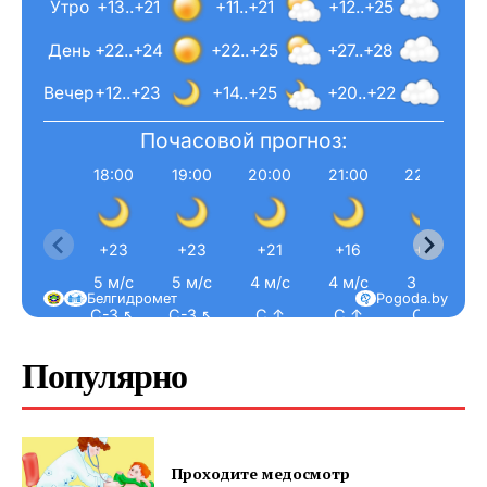
Утро
+13..+21
+11..+21
+12..+25
ПОДПИСАТЬСЯ
День
+22..+24
+22..+25
+27..+28
Вечер
+12..+23
+14..+25
+20..+22
Почасовой прогноз:
Редакция "ДВ"
18:00
19:00
20:00
21:00
22:00
Наша гісторыя
Контакты
+23
+23
+21
+16
+15
Правила использования материалов
5 м/с
5 м/с
4 м/с
4 м/с
3 м/с
Электронные обращения
Белгидромет
Pogoda.by
С-З ↖
С-З ↖
С ↑
С ↑
С ↑
Популярно
Проходите медосмотр