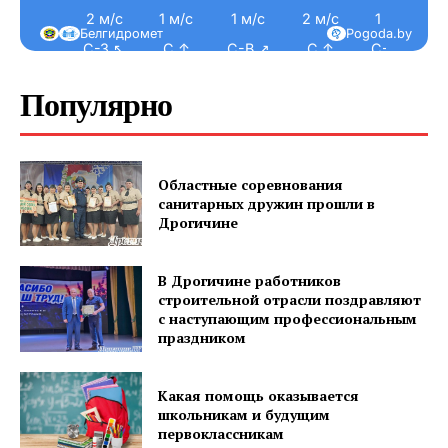
2 м/с
1 м/с
1 м/с
2 м/с
1 м/с
Белгидромет
Pogoda.by
С-З ↖
С ↑
С-В ↗
С ↑
С-В ↗
Популярно
Областные соревнования
санитарных дружин прошли в
Дрогичине
В Дрогичине работников
строительной отрасли поздравляют
с наступающим профессиональным
праздником
Какая помощь оказывается
школьникам и будущим
первоклассникам