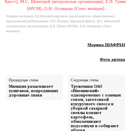
Подарок ветерану Е.Е.Михович вручили представители общественных
организаций райбольницы: Е.И. Плешко (Красный Крест), М.С. Шингерей
(ветеранская организация), Е.П. Грико (БРСМ), О.Н. Осовцова (Союз
женщин)
Марина ШАФРАН
Фото автора
Предыдущая статья
Следующая статья
Милиция разыскивает
Труженики ОАО
хулиганов, повредивших
«Именинский»
дорожные знаки
одновременно с озимым
севом, заготовкой
кукурузного силоса и
уборкой сахарной
свеклы копают
картофель,
обмолачивают
подсолнухи и собирают
яблоки