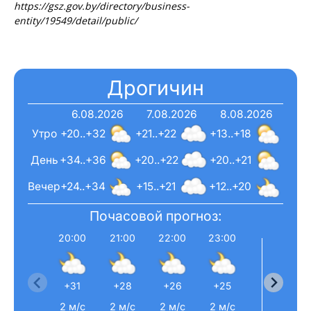
https://gsz.gov.by/directory/business-
entity/19549/detail/public/
Дрогичин
6.08.2026
7.08.2026
8.08.2026
Утро
+20..+32
+21..+22
+13..+18
День
+34..+36
+20..+22
+20..+21
Вечер
+24..+34
+15..+21
+12..+20
Почасовой прогноз:
20:00
21:00
22:00
23:00
0:0
+31
+28
+26
+25
+24
2 м/с
2 м/с
2 м/с
2 м/с
2 м/