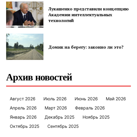
Лукашенко представили концепцию
Академии интеллектуальных
технологий
Газета
Домик на берегу: законно ли это?
"Драгічынскі Веснік"
Архив новостей
Август 2026
Июль 2026
Июнь 2026
Май 2026
ПОДПИСАТЬСЯ
Апрель 2026
Март 2026
Февраль 2026
Январь 2026
Декабрь 2025
Ноябрь 2025
Октябрь 2025
Сентябрь 2025