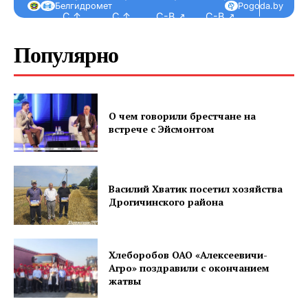
Белгидромет
Pogoda.by
С ↑
С ↑
С-В ↗
С-В ↗
С ↑
Популярно
О чем говорили брестчане на
встрече с Эйсмонтом
Василий Хватик посетил хозяйства
Дрогичинского района
Хлеборобов ОАО «Алексеевичи-
Агро» поздравили с окончанием
жатвы