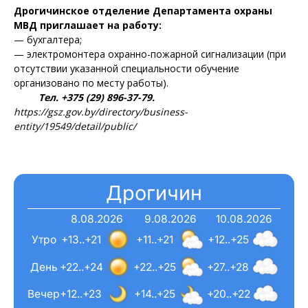
Дрогичинское отделение Департамента охраны
МВД приглашает на работу:
— бухгалтера;
— электромонтера охранно-пожарной сигнализации (при
отсутствии указанной специальности обучение
организовано по месту работы).
Тел. +375 (29) 896-37-79.
https://gsz.gov.by/directory/business-
entity/19549/detail/public/
Дрогичин
8.08.2026
9.08.2026
10.08.2026
Утро
+13..+21
+11..+21
+12..+25
День
+22..+24
+22..+25
+27..+28
Вечер
+12..+23
+14..+25
+20..+22