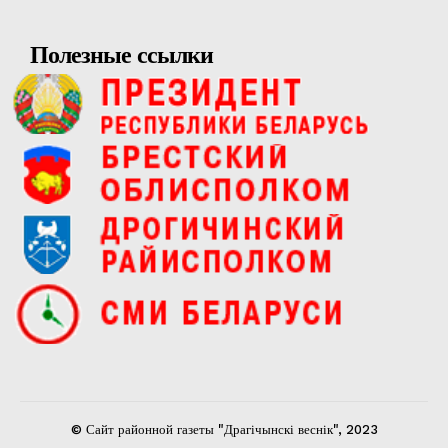
Полезные ссылки
© Сайт районной газеты "Драгічынскі веснік", 2023