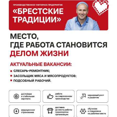
Газета
"Драгічынскі Веснік"
ПОДПИСАТЬСЯ