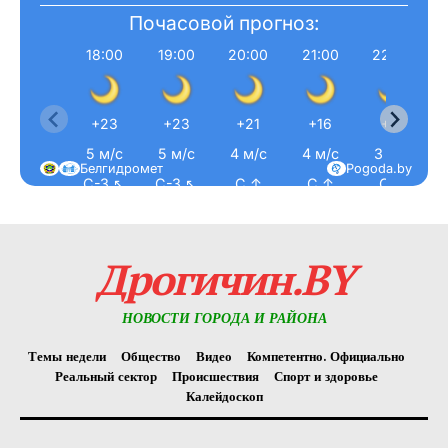
Почасовой прогноз:
18:00
19:00
20:00
21:00
22:00
+23
+23
+21
+16
+15
5 м/с
5 м/с
4 м/с
4 м/с
3 м/с
Белгидромет
Pogoda.by
С-З ↖
С-З ↖
С ↑
С ↑
С ↑
Дрогичин.BY
НОВОСТИ ГОРОДА И РАЙОНА
Темы недели
Общество
Видео
Компетентно. Официально
Реальный сектор
Происшествия
Спорт и здоровье
Калейдоскоп