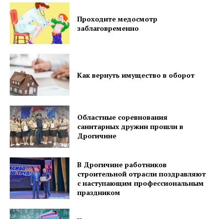
Проходите медосмотр
заблаговременно
Как вернуть имущество в оборот
Областные соревнования
санитарных дружин прошли в
Дрогичине
Газета
"Драгічынскі Веснік"
В Дрогичине работников
строительной отрасли поздравляют
с наступающим профессиональным
праздником