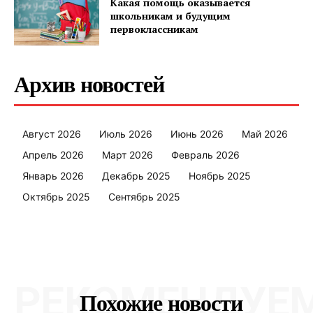
Какая помощь оказывается
школьникам и будущим
первоклассникам
ПОДПИСАТЬСЯ
Архив новостей
Редакция "ДВ"
Август 2026
Июль 2026
Июнь 2026
Май 2026
Наша гісторыя
Апрель 2026
Март 2026
Февраль 2026
Контакты
Январь 2026
Декабрь 2025
Ноябрь 2025
Правила использования материалов
Октябрь 2025
Сентябрь 2025
Электронные обращения
РЕКОМЕНДУЕ
Похожие новости