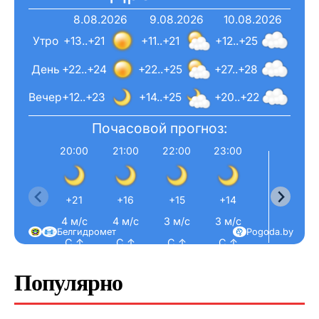
8.08.2026
9.08.2026
10.08.2026
Утро
+13..+21
+11..+21
+12..+25
День
+22..+24
+22..+25
+27..+28
Вечер
+12..+23
+14..+25
+20..+22
Почасовой прогноз:
20:00
21:00
22:00
23:00
0:0
+21
+16
+15
+14
+12
4 м/с
4 м/с
3 м/с
3 м/с
3 м/
Белгидромет
Pogoda.by
С ↑
С ↑
С ↑
С ↑
С ↑
Популярно