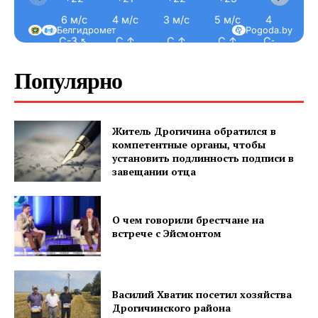
6 м/с
4 м/с
3 м/с
5 м/с
4 м/с
Белгидромет
Pogoda.by
С-З ↖
С ↑
С ↑
С ↑
С-З ↖
Популярно
Житель Дрогичина обратился в
компетентные органы, чтобы
установить подлинность подписи в
завещании отца
О чем говорили брестчане на
встрече с Эйсмонтом
Василий Хватик посетил хозяйства
Дрогичинского района