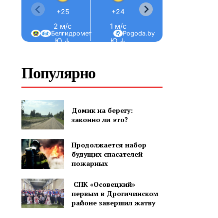
+25
+24
+24
+23
2 м/с
1 м/с
2 м/с
2 м/с
Белгидромет
Pogoda.by
Ю ↓
Ю ↓
Ю ↓
Ю ↓
Ю
Популярно
Домик на берегу:
законно ли это?
Продолжается набор
будущих спасателей-
пожарных
СПК «Осовецкий»
первым в Дрогичинском
районе завершил жатву