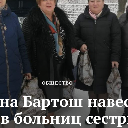
ОБЩЕСТВО
на Бартош наве
в больниц сест