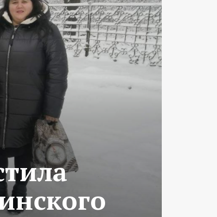
стила
ринского