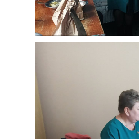
Газе
"Драгічынск