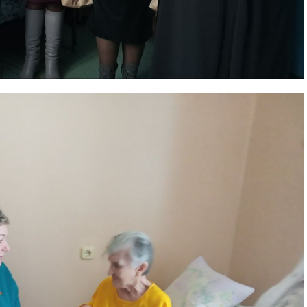
та
і Веснік"
Редакция "ДВ"
Наша гісторыя