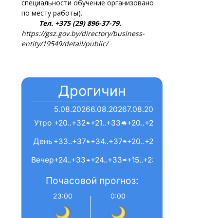
специальности обучение организовано
по месту работы).
Тел. +375 (29) 896-37-79.
https://gsz.gov.by/directory/business-
entity/19549/detail/public/
Дрогичин
5.08.2026
6.08.2026
7.08.2026
Утро
+20..+32
+21..+33
+20..+22
День
+33..+37
+34..+37
+20..+24
Вечер
+24..+33
+24..+33
+15..+23
Почасовой прогноз:
23:00
0:00
1:00
2:00