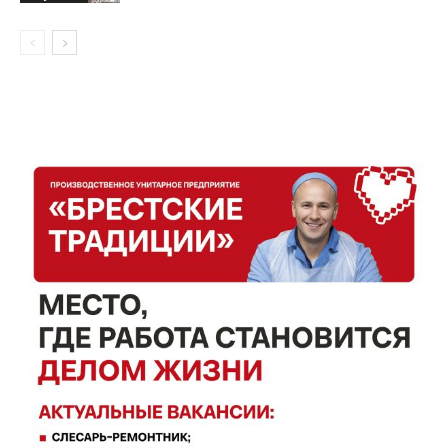
Газета
"Драгічынскі Веснік"
ПОДПИСАТЬСЯ
Редакция "ДВ"
Наша гісторыя