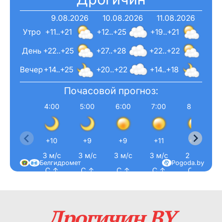
9.08.2026
10.08.2026
11.08.2026
Утро
+11..+21
+12..+25
+19..+21
День
+22..+25
+27..+28
+22..+22
Вечер
+14..+25
+20..+22
+14..+18
Почасовой прогноз:
4:00
5:00
6:00
7:00
8:00
+10
+9
+9
+11
+15
3 м/с
3 м/с
3 м/с
3 м/с
2 м/с
Белгидромет
Pogoda.by
С ↑
С ↑
С ↑
С ↑
С ↑
Дрогичин.BY