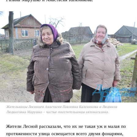
Жительницы Лосинцев Анастасия Павловна Каленикова и Людмила
Людвиговна Марушко – частые посетительницы автомагазина.
Жители Лесной рассказали, что их не такая уж и малая по
протяженности улица освещается всего двумя фонарями,