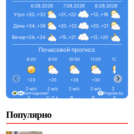
6.08.2026
7.08.2026
8.08.2026
Утро
+20..+32
+21..+22
+13..+18
День
+34..+36
+20..+22
+20..+21
Вечер
+24..+34
+15..+21
+12..+20
Почасовой прогноз:
8:00
9:00
10:00
11:00
12:00
+23
+25
+28
+30
+32
2 м/с
2 м/с
2 м/с
2 м/с
2 м/с
Белгидромет
Pogoda.by
З ←
С-З ↖
В →
В →
В →
Популярно