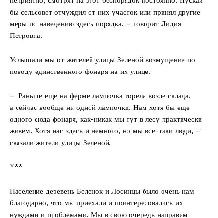
неприятно, смотрят на этот беспорядок постоянно. Пускай
бы сельсовет отчуждил от них участок или принял другие
Правила использования материалов
меры по наведению здесь порядка, – говорит Лидия
Электронные обращения
Петровна.
Услышали мы от жителей улицы Зеленой возмущение по
поводу единственного фонаря на их улице.
– Раньше еще на ферме лампочка горела возле склада,
а сейчас вообще ни одной лампочки. Нам хотя бы еще
одного сюда фонаря, как-никак мы тут в лесу практически
живем. Хотя нас здесь и немного, но мы все-таки люди, –
сказали жители улицы Зеленой.
***
Население деревень Беленок и Лосинцы было очень нам
благодарно, что мы приехали и поинтересовались их
нуждами и проблемами. Мы в свою очередь направим