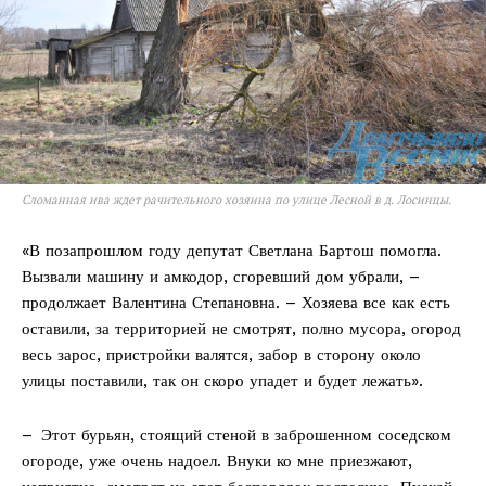
Газета
"Драгічынскі Веснік"
Сломанная ива ждет рачительного хозяина по улице Лесной в д. Лосинцы.
«В позапрошлом году депутат Светлана Бартош помогла.
Вызвали машину и амкодор, сгоревший дом убрали, –
ПОДПИСАТЬСЯ
продолжает Валентина Степановна. – Хозяева все как есть
оставили, за территорией не смотрят, полно мусора, огород
весь зарос, пристройки валятся, забор в сторону около
улицы поставили, так он скоро упадет и будет лежать».
Редакция "ДВ"
– Этот бурьян, стоящий стеной в заброшенном соседском
Наша гісторыя
огороде, уже очень надоел. Внуки ко мне приезжают,
Контакты