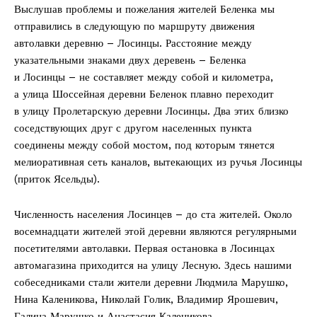
Выслушав проблемы и пожелания жителей Беленка мы
отправились в следующую по маршруту движения
автолавки деревню – Лосинцы. Расстояние между
указательными знаками двух деревень – Беленка
и Лосинцы – не составляет между собой и километра,
а улица Шоссейная деревни Беленок плавно переходит
в улицу Пролетарскую деревни Лосинцы. Два этих близко
соседствующих друг с другом населенных пункта
соединены между собой мостом, под которым тянется
мелиоративная сеть каналов, вытекающих из ручья Лосинцы
(приток Ясельды).
Численность населения Лосинцев – до ста жителей. Около
восемнадцати жителей этой деревни являются регулярными
посетителями автолавки. Первая остановка в Лосинцах
автомагазина приходится на улицу Лесную. Здесь нашими
собеседниками стали жители деревни Людмила Марушко,
Нина Каленикова, Николай Голик, Владимир Ярошевич,
Галина Марушко и Анастасия Каленикова.