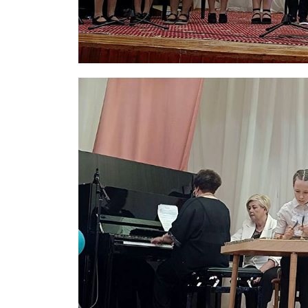
Газе
"Драгічынск