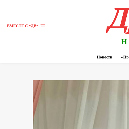
Д
ВМЕСТЕ С "ДВ"
Н
Новости
«Пр