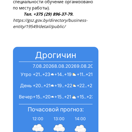
специальности обучение организовано
по месту работы).
Тел. +375 (29) 896-37-79.
https://gsz.gov.by/directory/business-
entity/19549/detail/public/
Дрогичин
7.08.2026
8.08.2026
9.08.2026
Утро
+21..+23
+14..+19
+11..+21
День
+20..+21
+19..+22
+22..+24
Вечер
+15..+20
+15..+21
+15..+23
Почасовой прогноз:
12:00
13:00
14:00
15:00
16:00