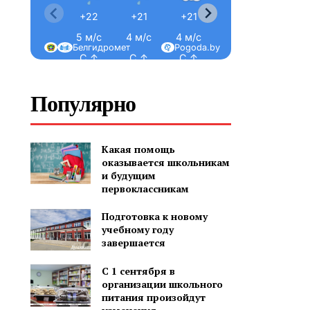
+22
+21
+21
+20
+20
5 м/с
4 м/с
4 м/с
3 м/с
3 м/с
Белгидромет
Pogoda.by
С ↑
С ↑
С ↑
С-З ↖
С-З ↖
Популярно
Какая помощь
оказывается школьникам
и будущим
первоклассникам
Подготовка к новому
учебному году
завершается
С 1 сентября в
организации школьного
питания произойдут