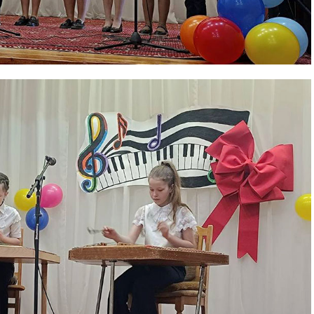
та
і Веснік"
Редакция "ДВ"
Наша гісторыя