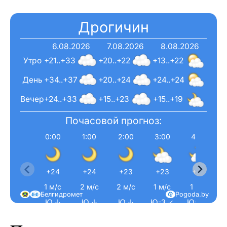
Дрогичин
6.08.2026
7.08.2026
8.08.2026
Утро
+21..+33
+20..+22
+13..+22
День
+34..+37
+20..+24
+24..+24
Вечер
+24..+33
+15..+23
+15..+19
Почасовой прогноз:
0:00
1:00
2:00
3:00
4:00
+24
+24
+23
+23
+22
1 м/с
2 м/с
2 м/с
1 м/с
1 м/с
Белгидромет
Pogoda.by
Ю ↓
Ю ↓
Ю ↓
Ю-З ↙
Ю-З ↙