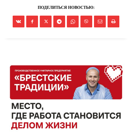
ПОДЕЛИТЬСЯ НОВОСТЬЮ:
Газета
"Драгічынскі Веснік"
ПОДПИСАТЬСЯ
Редакция "ДВ"
Наша гісторыя