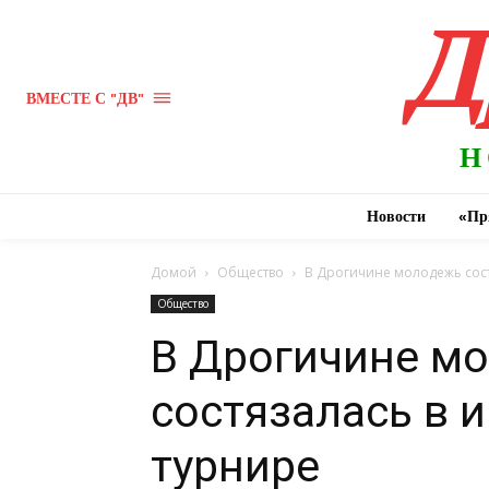
Д
ВМЕСТЕ С "ДВ"
Н
Новости
«Пр
Домой
Общество
В Дрогичине молодежь сост
Общество
В Дрогичине м
состязалась в 
турнире