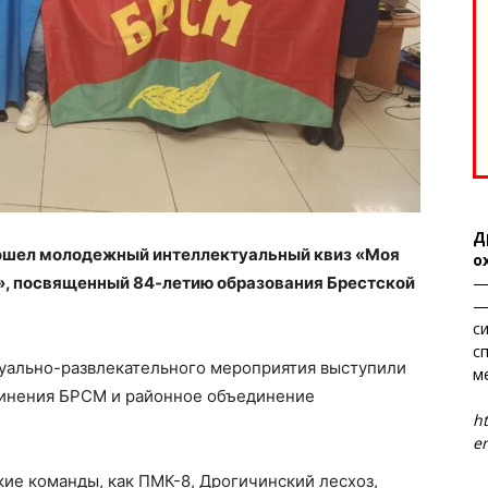
Д
рошел молодежный интеллектуальный квиз «Моя
о
—
и», посвященный 84-летию образования Брестской
—
с
с
уально-развлекательного мероприятия выступили
м
инения БРСМ и районное объединение
Т
ht
en
кие команды, как ПМК-8, Дрогичинский лесхоз,