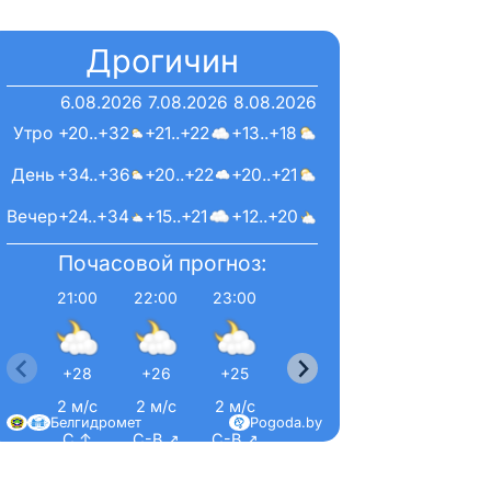
Дрогичин
6.08.2026
7.08.2026
8.08.2026
Утро
+20..+32
+21..+22
+13..+18
День
+34..+36
+20..+22
+20..+21
Вечер
+24..+34
+15..+21
+12..+20
Почасовой прогноз:
21:00
22:00
23:00
0:00
1:00
+28
+26
+25
+24
+23
2 м/с
2 м/с
2 м/с
2 м/с
3 м/с
Белгидромет
Pogoda.by
С ↑
С-В ↗
С-В ↗
С ↑
З ←