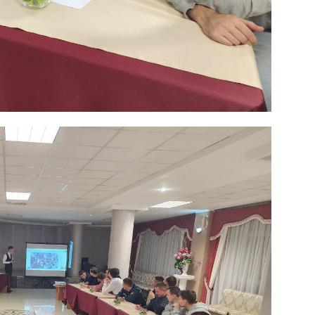
та
і Веснік"
Редакция "ДВ"
Наша гісторыя