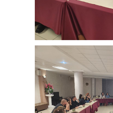
Газе
"Драгічынск