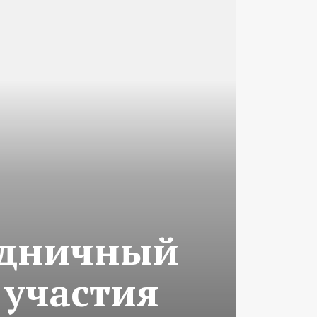
здничный
 участия