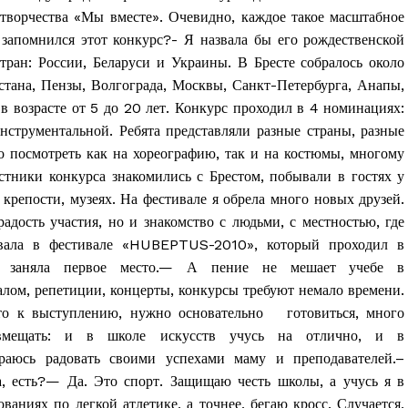
творчества «Мы вместе». Очевидно, каждое такое масштабное
 запомнился этот конкурс?- Я назвала бы его рождественской
тран: России, Беларуси и Украины. В Бресте собралось около
стана, Пензы, Волгограда, Москвы, Санкт-Петербурга, Анапы,
 в возрасте от 5 до 20 лет. Конкурс проходил в 4 номинациях:
инструментальной. Ребята представляли разные страны, разные
но посмотреть как на хореографию, так и на костюмы, многому
стники конкурса знакомились с Брестом, побывали в гостях у
крепости, музеях. На фестивале я обрела много новых друзей.
адость участия, но и знакомство с людьми, с местностью, где
вовала в фестивале «HUBEPTUS-2010», который проходил в
е заняла первое место.— А пение не мешает учебе в
алом, репетиции, концерты, конкурсы требуют немало времени.
та
то к выступлению, нужно основательно готовиться, много
і Веснік"
овмещать: и в школе искусств учусь на отлично, и в
Редакция "ДВ"
араюсь радовать своими успехами маму и преподавателей.–
, есть?— Да. Это спорт. Защищаю честь школы, а учусь я в
Наша гісторыя
ниях по легкой атлетике, а точнее, бегаю кросс. Случается,