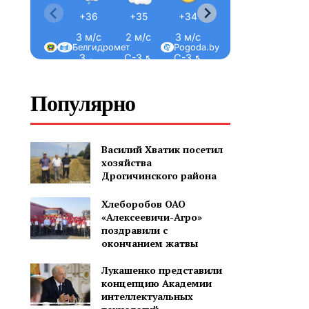
+36
+35
+34
+31
+28
3 м/с
2 м/с
3 м/с
2 м/с
2 м/с
Белгидромет
Pogoda.by
З ←
С-З ↖
С-З ↖
С ↑
С ↑
Популярно
Василий Хватик посетил
хозяйства
Дрогичинского района
Хлеборобов ОАО
«Алексеевичи-Агро»
поздравили с
окончанием жатвы
Лукашенко представили
концепцию Академии
интеллектуальных