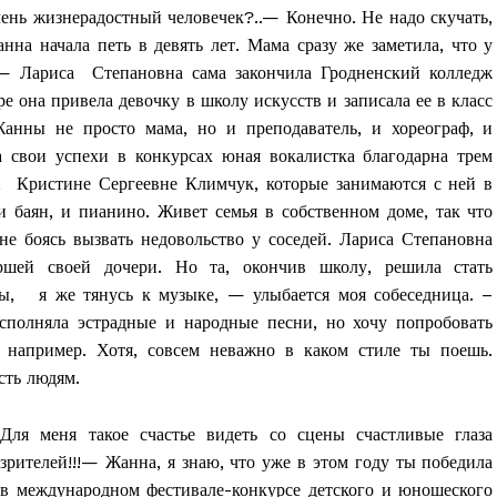
ень жизнерадостный человечек?..— Конечно. Не надо скучать,
нна начала петь в девять лет. Мама сразу же заметила, что у
 — Лариса Степановна сама закончила Гродненский колледж
е она привела девочку в школу искусств и записала ее в класс
анны не просто мама, но и преподаватель, и хореограф, и
 свои успехи в конкурсах юная вокалистка благодарна трем
 Кристине Сергеевне Климчук, которые занимаются с ней в
и баян, и пианино. Живет семья в собственном доме, так что
е боясь вызвать недовольство у соседей. Лариса Степановна
шей своей дочери. Но та, окончив школу, решила стать
ы, я же тянусь к музыке, — улыбается моя собеседница. –
сполняла эстрадные и народные песни, но хочу попробовать
 например. Хотя, совсем неважно в каком стиле ты поешь.
сть людям.
Для меня такое счастье видеть со сцены счастливые глаза
зрителей!!!— Жанна, я знаю, что уже в этом году ты победила
в международном фестивале-конкурсе детского и юношеского