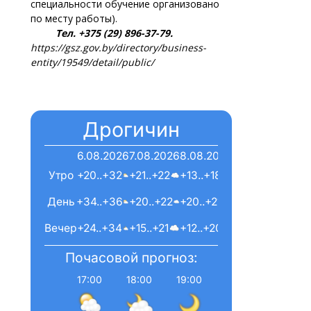
специальности обучение организовано
по месту работы).
Тел. +375 (29) 896-37-79.
https://gsz.gov.by/directory/business-
entity/19549/detail/public/
Дрогичин
6.08.2026
7.08.2026
8.08.2026
Утро
+20..+32
+21..+22
+13..+18
День
+34..+36
+20..+22
+20..+21
Вечер
+24..+34
+15..+21
+12..+20
Почасовой прогноз:
17:00
18:00
19:00
20:00
21:00