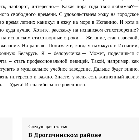
Контакты
ть, наоборот, интересно.— Какая пора года твоя любимая?—
Правила использования материалов
ного свободного времени. С удовольствием хожу на городское
Электронные обращения
во время летних каникул я езжу на море в Испанию. И хотя в
ю куда лучше. Хотите, расскажу на испанском стихотворение?
ТЬСЯ
 на испанском стихотворные строки.— Желание, став взрослой,
 желание. Но раньше. Понимаете, когда я нахожусь в Испании,
родную Беларусь. Я – белорусочка!— Может, поделишься с
та – стать профессиональной певицей. Такой, например, как
упать в музыкальное учебное заведение. Дальше будет видно,
чень интересно и важно. Знаете, у меня есть жизненный девиз:
ть.— Удачи! И спасибо за откровенность.
Следующая статья
В Дрогичинском районе