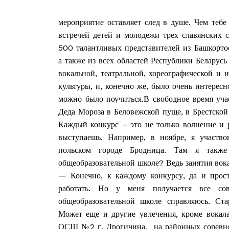
мероприятие оставляет след в душе. Чем тебе
встречей детей и молодежи трех славянских с
500 талантливых представителей из Башкорто
а также из всех областей Республики Беларусь
вокальной, театральной, хореографической и 
культуры, и, конечно же, было очень интерес
можно было поучиться.В свободное время уча
Деда Мороза в Беловежской пуще, в Брестской 
Каждый конкурс – это не только волнение и р
выступаешь. Например, в ноябре, я участ
польском городе Бродница. Там я такж
общеобразовательной школе? Ведь занятия вок
Газе
— Конечно, к каждому конкурсу, да и прос
"Драгічынск
работать. Но у меня получается все с
общеобразовательной школе справляюсь. Ст
Может еще и другие увлечения, кроме вокала
ОСШ №2 г. Дрогичина, на районных соревнова