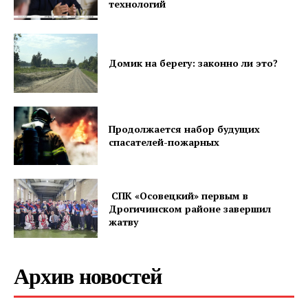
технологий
"Драгічынскі Веснік"
Домик на берегу: законно ли это?
Продолжается набор будущих
ПОДПИСАТЬСЯ
спасателей-пожарных
СПК «Осовецкий» первым в
Редакция "ДВ"
Дрогичинском районе завершил
жатву
Наша гісторыя
Контакты
Архив новостей
Правила использования материалов
Электронные обращения