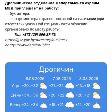
Дрогичинское отделение Департамента охраны
МВД приглашает на работу:
— бухгалтера;
— электромонтера охранно-пожарной сигнализации (при
отсутствии указанной специальности обучение
организовано по месту работы).
Тел. +375 (29) 896-37-79.
https://gsz.gov.by/directory/business-
entity/19549/detail/public/
Дрогичин
6.08.2026
7.08.2026
8.08.2026
Утро
+20..+32
+21..+22
+13..+18
День
+34..+36
+20..+22
+20..+21
Вечер
+24..+34
+15..+21
+12..+20