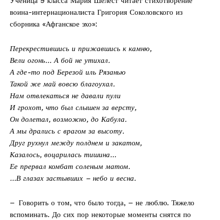
Ученица 9 класса Мария Шелест читает стихотворение
воина-­интернационалиста Григория Соколовского из
сборника «Афганское эхо»:
Перекрестившись и прижавшись к камню,
Вели огонь… А бой не утихал.
А где-то под Березой иль Рязанью
Такой же май вовсю благоухал.
Нам отвлекаться не давали пули
И грохот, что был слышен за версту,
Он долетал, возможно, до Кабула.
А мы дрались с врагом за высоту.
Друг рухнул между полднем и закатом,
Казалось, воцарилась тишина…
Ее прервал комбат соленым матом.
…В глазах застывших – небо и весна.
– Говорить о том, что было тогда, – не люблю. Тяжело
вспоминать. До сих пор некоторые моменты снятся по