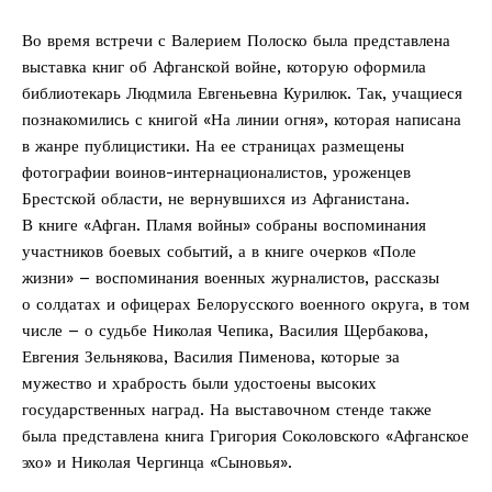
Во время встречи с Валерием Полоско была представлена
выставка книг об Афганской вой­не, которую оформила
библиотекарь Людмила Евгеньевна Курилюк. Так, учащиеся
познакомились с книгой «На линии огня», которая написана
в жанре публицистики. На ее страницах размещены
фотографии воинов-­интернационалистов, уроженцев
Брестской области, не вернувшихся из Афганистана.
В книге «Афган. Пламя вой­ны» собраны воспоминания
участников боевых событий, а в книге очерков «Поле
жизни» – воспоминания военных журналистов, рассказы
о солдатах и офицерах Белорусского военного округа, в том
числе – о судьбе Николая Чепика, Василия Щербакова,
Евгения Зельнякова, Василия Пименова, которые за
мужество и храбрость были удостоены высоких
государственных наград. На выставочном стенде также
была представлена книга Григория Соколовского «Афганское
эхо» и Николая Чергинца «Сыновья».