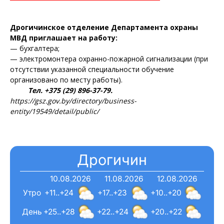
Дрогичинское отделение Департамента охраны
МВД приглашает на работу:
— бухгалтера;
— электромонтера охранно-пожарной сигнализации (при
отсутствии указанной специальности обучение
организовано по месту работы).
Тел. +375 (29) 896-37-79.
https://gsz.gov.by/directory/business-
entity/19549/detail/public/
Дрогичин
10.08.2026
11.08.2026
12.08.2026
Утро
+11..+24
+17..+23
+10..+20
День
+25..+28
+22..+24
+20..+22