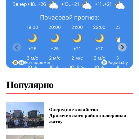
Вечер
+18..+26
+13..+21
+11..+21
Почасовой прогноз:
19:00
20:00
21:00
22:00
23:00
+26
+25
+21
+20
+19
3 м/с
2 м/с
2 м/с
2 м/с
3 м/с
Белгидромет
Pogoda.by
Ю ↓
Ю ↓
Ю-В ↘
Ю ↓
Ю ↓
Популярно
Очередное хозяйство
Дрогичинского района завершило
жатву