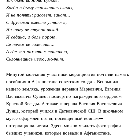
Так было надобно судьбе.
Когда в дыму скрывались скалы,
И не понять: рассвет, закат…
С друзьями вместе устоял я,
Ни шагу не ступив назад.
И седина, и боль порою,
Ее ничем не залечить…
А где-то память с тишиною,
Склонившись ивою, молчит.
Минутой молчания участники мероприятия почтили память
погибших в Афганистане советских солдат. Вспомнили
нашего земляка, уроженца деревни Марковичи, Евгения
Васильевича Сушко, посмертно награжденного орденом
Красной Звезды. А также генерала Василия Васильевича
Дунца, который учился в Детковичской СШ. В школьном
музее оформлен стенд, посвященный воинам-­
интернационалистам. Здесь можно увидеть фотографии
бывших учеников, которые воевали в Афганистане.