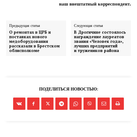
Газета
наш внештатный корреспондент.
"Драгічынскі Веснік"
Предыдущая статья
Следующая статья
О ремонтах в ЦРБ и
В Дрогичине состоялось
поставках нового
награждение лауреатов
медоборудования
звания «Человек года»,
рассказали в Брестском
лучших предприятий
облисполкоме
и тружеников района
ПОДПИСАТЬСЯ
ПОДЕЛИТЬСЯ НОВОСТЬЮ:
Редакция "ДВ"
Наша гісторыя
Контакты
Правила использования материалов
Электронные обращения