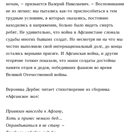
ночам, – признается Валерий Николаевич. – Воспоминания
не из легких: мы пытались как-то приспособиться к тем
трудным условиям, в которых оказались, постоянно
находились в напряжении, больно было видеть смерть
ребят. Не удивительно, что вой­на в Афганистане сломала
судьбы многих бывших солдат. Но несмотря ни на что мы
честно выполнили свой интернациональный долг, до конца
остались верными присяге. И Афганская вой­на, и другие
«горячие точки» показали, что наши солдаты достойны
памяти отцов и дедов, победивших фашизм во время
Великой Отечественной вой­ны.
Вероника Дербис читает стихотворение из сборника
«Афганское эхо»:
Привязан навсегда к Афгану,
Хоть и принес немало бед…
Оправдываться я не стану –