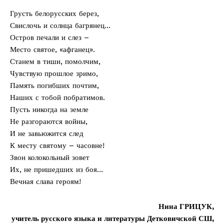
Грусть белорусских берез,
Свислочь и солнца багрянец…
Остров печали и слез –
Место святое, «афганец».
Станем в тиши, помолчим,
Чувствую прошлое зримо,
Память погибших почтим,
Наших с тобой побратимов.
Пусть никогда на земле
Не разгораются вой­ны,
И не завьюжится след
К месту святому – часовне!
Звон колокольный зовет
Их, не пришедших из боя…
Вечная слава героям!
Нина ГРИЦУК,
учитель русского языка и литературы Детковичской СШ,