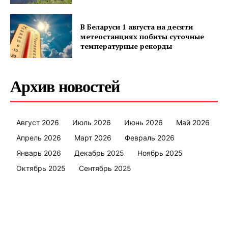
В Беларуси 1 августа на десяти
ПОДПИСАТЬСЯ
метеостанциях побиты суточные
температурные рекорды
Архив новостей
Редакция "ДВ"
Наша гісторыя
Август 2026
Июль 2026
Июнь 2026
Май 2026
Контакты
Апрель 2026
Март 2026
Февраль 2026
Правила использования материалов
Январь 2026
Декабрь 2025
Ноябрь 2025
Электронные обращения
Октябрь 2025
Сентябрь 2025