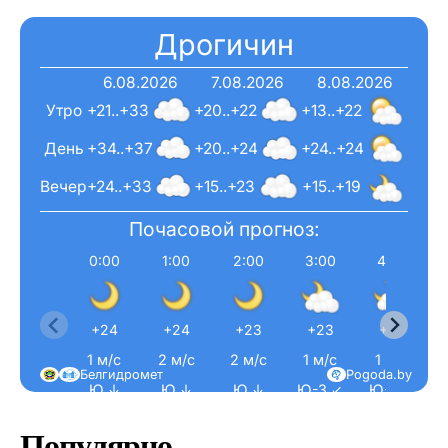
Дрогичин
6.08.2026
7.08.2026
8.08.2026
Утро
+21..+33
+20..+22
+13..+22
День
+34..+37
+20..+24
+24..+24
Вечер
+24..+33
+15..+23
+15..+19
Почасовой прогноз:
0:00
1:00
2:00
3:00
4:00
+24
+24
+23
+23
+22
1 м/с
2 м/с
2 м/с
1 м/с
1 м/с
Белгидромет
Pogoda.by
Ю ↓
Ю ↓
Ю ↓
Ю-З ↙
Ю-З ↙
Популярно