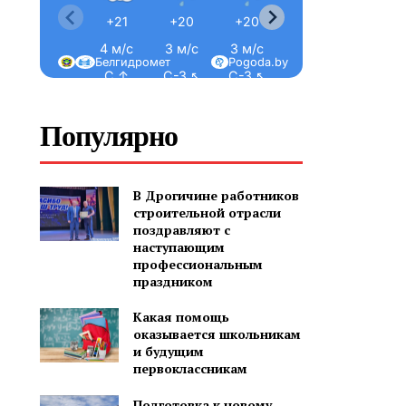
+21
+20
+20
+20
+21
4 м/с
3 м/с
3 м/с
3 м/с
3 м/с
Белгидромет
Pogoda.by
С ↑
С-З ↖
С-З ↖
С-З ↖
С-З ↖
Популярно
В Дрогичине работников
строительной отрасли
поздравляют с
наступающим
профессиональным
праздником
Какая помощь
оказывается школьникам
и будущим
первоклассникам
Подготовка к новому