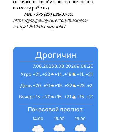
специальности обучение организовано
по месту работы).
Тел. +375 (29) 896-37-79.
https://gsz.gov.by/directory/business-
entity/19549/detail/public/
Дрогичин
7.08.2026
8.08.2026
9.08.2026
Утро
+21..+23
+14..+19
+11..+21
День
+20..+21
+19..+22
+22..+24
Вечер
+15..+20
+15..+21
+15..+23
Почасовой прогноз:
14:00
15:00
16:00
17:00
18:00