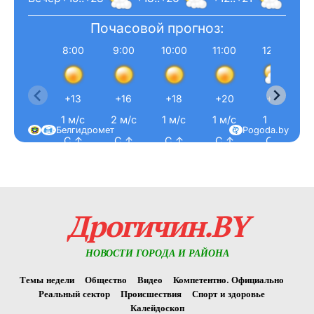
Почасовой прогноз:
8:00
9:00
10:00
11:00
12:00
+13
+16
+18
+20
+21
1 м/с
2 м/с
1 м/с
1 м/с
1 м/с
Белгидромет
Pogoda.by
С ↑
С ↑
С ↑
С ↑
С ↑
Дрогичин.BY
НОВОСТИ ГОРОДА И РАЙОНА
Темы недели
Общество
Видео
Компетентно. Официально
Реальный сектор
Происшествия
Спорт и здоровье
Калейдоскоп