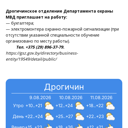
Дрогичинское отделение Департамента охраны
МВД приглашает на работу:
— бухгалтера;
— электромонтера охранно-пожарной сигнализации (при
отсутствии указанной специальности обучение
организовано по месту работы).
Тел. +375 (29) 896-37-79.
https://gsz.gov.by/directory/business-
entity/19549/detail/public/
Дрогичин
9.08.2026
10.08.2026
11.08.2026
Утро
+10..+21
+12..+24
+18..+22
День
+22..+24
+25..+27
+22..+23
Вечер
+15..+23
+18..+26
+12..+21