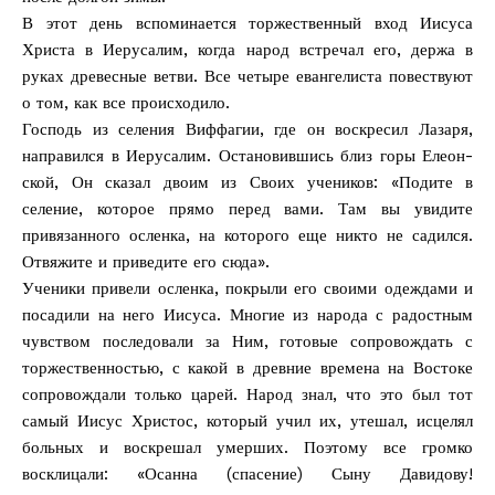
В этот день вспоминается торжественный вход Иисуса
Христа в Иерусалим, когда народ встречал его, держа в
руках древесные ветви. Все четыре евангелиста повествуют
о том, как все происходило.
Господь из селения Виффагии, где он воскресил Лазаря,
направился в Иерусалим. Остановившись близ горы Елеон-
ской, Он сказал двоим из Своих учеников: «Подите в
селение, которое прямо перед вами. Там вы увидите
привязанного осленка, на которого еще никто не садился.
Отвяжите и приведите его сюда».
Ученики привели осленка, покрыли его своими одеждами и
посадили на него Иисуса. Многие из народа с радостным
чувством последовали за Ним, готовые сопровождать с
торжественностью, с какой в древние времена на Востоке
сопровождали только царей. Народ знал, что это был тот
самый Иисус Христос, который учил их, утешал, исцелял
больных и воскрешал умерших. Поэтому все громко
восклицали: «Осанна (спасение) Сыну Давидову!