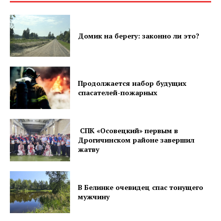
ПОДПИСАТЬСЯ
Домик на берегу: законно ли это?
Редакция "ДВ"
Продолжается набор будущих
спасателей-пожарных
Наша гісторыя
Контакты
Правила использования материалов
СПК «Осовецкий» первым в
Дрогичинском районе завершил
Электронные обращения
жатву
В Белинке очевидец спас тонущего
мужчину