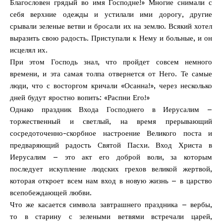
Благословен грядый во имя Господне!» Многие снимали с
себя верхние одежды и устилали ими дорогу, другие
срывали зеленые ветви и бросали их на землю. Всякий хотел
выразить свою радость. Приступали к Нему и больные, и он
исцелял их.
При этом Господь знал, что пройдет совсем немного
времени, и эта самая толпа отвернется от Него. Те самые
люди, что с восторгом кричали «Осанна!», через несколько
дней будут яростно вопить: «Распни Его!»
Однако праздник Входа Господнего в Иерусалим –
торжественный и светлый, на время прерывающий
сосредоточенно-скорбное настроение Великого поста и
предваряющий радость Святой Пасхи. Вход Христа в
Иерусалим – это акт его доброй воли, за которым
последует искупление людских грехов великой жертвой,
которая откроет всем нам вход в новую жизнь – в царство
всепобеждающей любви.
Что же касается символа завтрашнего праздника – вербы,
то в старину с зелеными ветвями встречали царей,