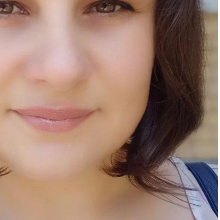
та
і Веснік"
Редакция "ДВ"
Наша гісторыя