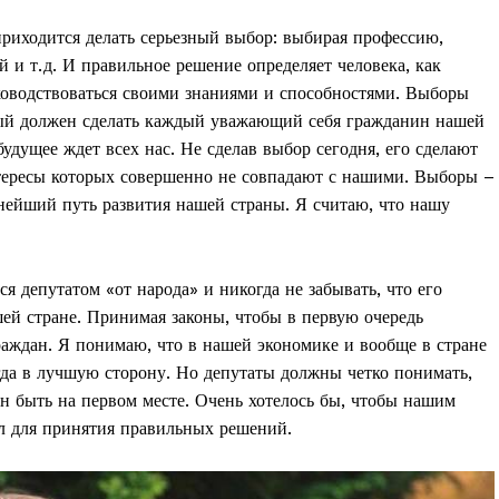
риходится делать серьезный выбор: выбирая профессию,
й и т. д. И правильное решение определяет человека, как
уководствоваться своими знаниями и способностями. Выборы
орый должен сделать каждый уважающий себя гражданин нашей
 будущее ждет всех нас. Не сделав выбор сегодня, его сделают
интересы которых совершенно не совпадают с нашими. Выборы –
ьнейший путь развития нашей страны. Я считаю, что нашу
я депутатом «от народа» и никогда не забывать, что его
шей стране. Принимая законы, чтобы в первую очередь
аждан. Я понимаю, что в нашей экономике и вообще в стране
гда в лучшую сторону. Но депутаты должны четко понимать,
н быть на первом месте. Очень хотелось бы, чтобы нашим
ил для принятия правильных решений.