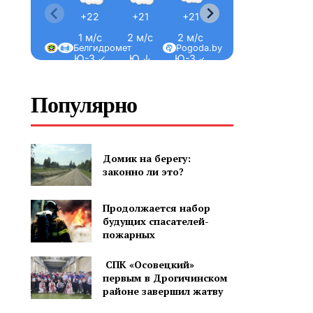
+22
+21
+21
+21
+23
1 м/с
2 м/с
2 м/с
1 м/с
1 м/с
Белгидромет
Pogoda.by
Ю-З ↙
Ю ↓
Ю-З ↙
Ю-З ↙
Ю-З ↙
Популярно
Домик на берегу:
законно ли это?
Продолжается набор
будущих спасателей-
пожарных
СПК «Осовецкий»
первым в Дрогичинском
районе завершил жатву