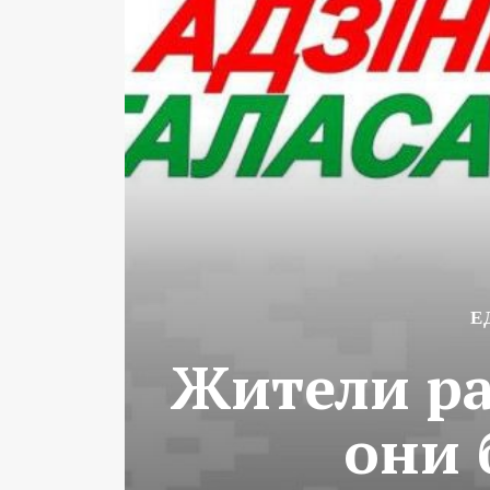
Е
Жители ра
они 