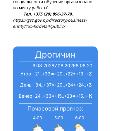
специальности обучение организовано
по месту работы).
Тел. +375 (29) 896-37-79.
https://gsz.gov.by/directory/business-
entity/19549/detail/public/
Дрогичин
6.08.2026
7.08.2026
8.08.2026
Утро
+21..+33
+20..+22
+13..+22
День
+34..+37
+20..+24
+24..+24
Вечер
+24..+33
+15..+23
+15..+19
Почасовой прогноз:
4:00
5:00
6:00
7:00
8:00