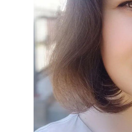
Газе
"Драгічынск