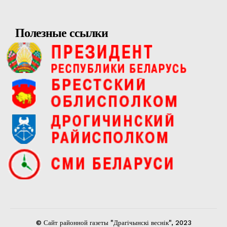
Полезные ссылки
© Сайт районной газеты "Драгічынскі веснік", 2023