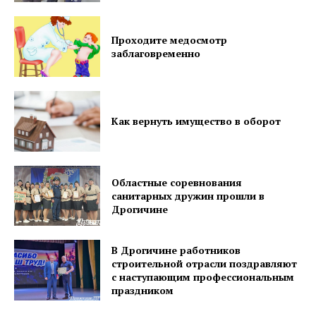
Газета
"Драгічынскі Веснік"
Проходите медосмотр
заблаговременно
Как вернуть имущество в оборот
ПОДПИСАТЬСЯ
Областные соревнования
санитарных дружин прошли в
Дрогичине
Редакция "ДВ"
В Дрогичине работников
Наша гісторыя
строительной отрасли поздравляют
с наступающим профессиональным
Контакты
праздником
Правила использования материалов