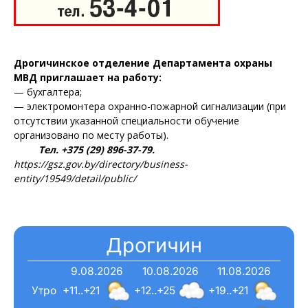
Дрогичинское отделение Департамента охраны
МВД приглашает на работу:
— бухгалтера;
— электромонтера охранно-пожарной сигнализации (при
отсутствии указанной специальности обучение
организовано по месту работы).
Тел. +375 (29) 896-37-79.
https://gsz.gov.by/directory/business-
entity/19549/detail/public/
Дрогичин
9.08.2026
10.08.2026
11.08.2026
Утро
+11..+21
+12..+25
+19..+21