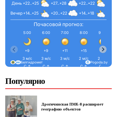
День
+22..+25
+27..+28
+22..+22
Вечер
+14..+25
+20..+22
+14..+18
Почасовой прогноз:
5:00
6:00
7:00
8:00
9:00
+9
+9
+11
+15
+17
3 м/с
3 м/с
3 м/с
2 м/с
2 м/с
Белгидромет
Pogoda.by
С ↑
С ↑
С ↑
С ↑
С ↑
Популярно
Дрогичинская ПМК‑8 расширяет
географию объектов