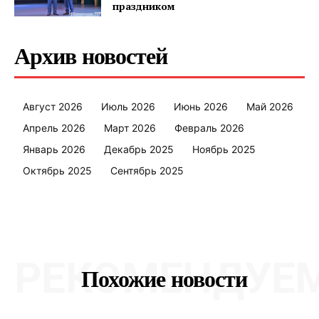
праздником
ПОДПИСАТЬСЯ
Архив новостей
Редакция "ДВ"
Август 2026
Июль 2026
Июнь 2026
Май 2026
Наша гісторыя
Апрель 2026
Март 2026
Февраль 2026
Контакты
Январь 2026
Декабрь 2025
Ноябрь 2025
Правила использования материалов
Октябрь 2025
Сентябрь 2025
Электронные обращения
РЕКОМЕНДУЕ
Похожие новости