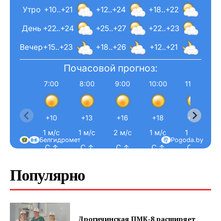
Утро
+10..+21
+12..+24
+18..+22
День
+22..+24
+25..+27
+22..+23
Вечер
+15..+23
+18..+26
+12..+21
Почасовой прогноз:
7:00
8:00
9:00
10:00
11:00
+10
+13
+16
+18
+20
1 м/с
1 м/с
2 м/с
1 м/с
1 м/с
Белгидромет
Pogoda.by
С ↑
С ↑
С ↑
С ↑
С ↑
Популярно
Дрогичинская ПМК‑8 расширяет