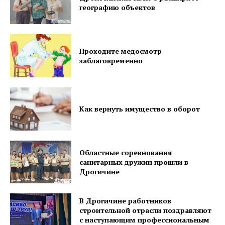
географию объектов
Проходите медосмотр
заблаговременно
Как вернуть имущество в оборот
Газета
"Драгічынскі Веснік"
Областные соревнования
санитарных дружин прошли в
Дрогичине
В Дрогичине работников
строительной отрасли поздравляют
с наступающим профессиональным