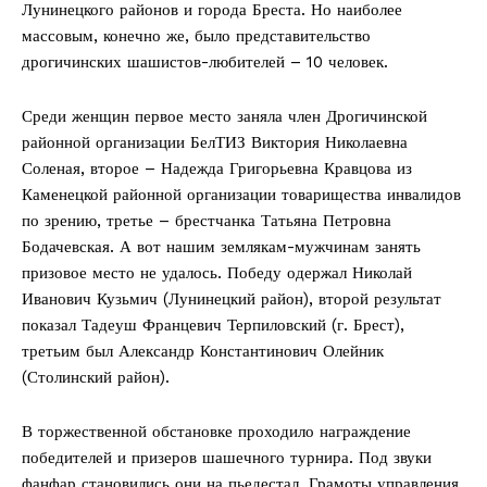
Лунинецкого районов и города Бреста. Но наиболее
массовым, конечно же, было представительство
дрогичинских шашистов-любителей – 10 человек.
Среди женщин первое место заняла член Дрогичинской
районной организации БелТИЗ Виктория Николаевна
Соленая, второе – Надежда Григорьевна Кравцова из
Каменецкой районной организации товарищества инвалидов
по зрению, третье – брестчанка Татьяна Петровна
Бодачевская. А вот нашим землякам-мужчинам занять
призовое место не удалось. Победу одержал Николай
Иванович Кузьмич (Лунинецкий район), второй результат
показал Тадеуш Францевич Терпиловский (г. Брест),
третьим был Александр Константинович Олейник
(Столинский район).
В торжественной обстановке проходило награждение
победителей и призеров шашечного турнира. Под звуки
фанфар становились они на пьедестал. Грамоты управления