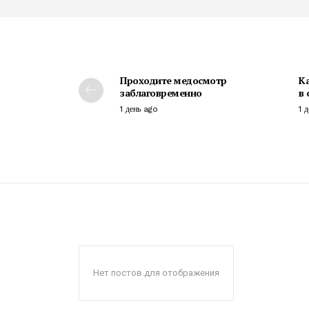
Проходите медосмотр
К
заблаговременно
в
1 день ago
1 
Нет постов для отображения