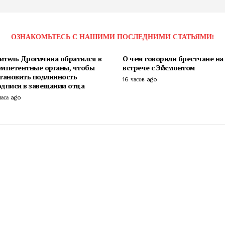
ОЗНАКОМЬТЕСЬ С НАШИМИ ПОСЛЕДНИМИ СТАТЬЯМИ!
итель Дрогичина обратился в
О чем говорили брестчане на
омпетентные органы, чтобы
встрече с Эйсмонтом
становить подлинность
16 часов ago
одписи в завещании отца
часа ago