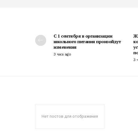
С 1 сентября в организации
Ж
школьного питания произойдут
к
изменения
у
п
3 часа ago
3 
Нет постов для отображения