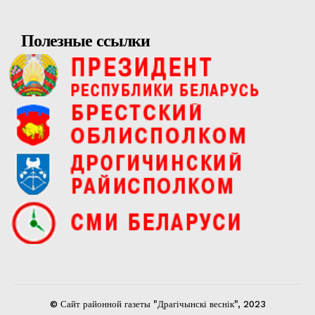
Полезные ссылки
© Сайт районной газеты "Драгічынскі веснік", 2023