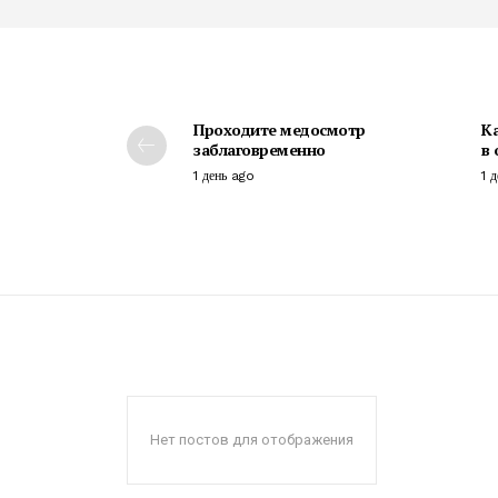
Проходите медосмотр
К
заблаговременно
в
1 день ago
1 
Нет постов для отображения