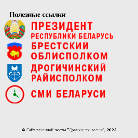
Полезные ссылки
© Сайт районной газеты "Драгічынскі веснік", 2023