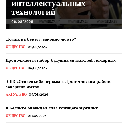
интеллектуальных
технологий
06/08/2026
Домик на берегу: законно ли это?
ОБЩЕСТВО
04/08/2026
Газета
Продолжается набор будущих спасателей-пожарных
"Драгічынскі Веснік"
ОБЩЕСТВО
04/08/2026
СПК «Осовецкий» первым в Дрогичинском районе
завершил жатву
АКТУАЛЬНО
04/08/2026
В Белинке очевидец спас тонущего мужчину
ПОДПИСАТЬСЯ
ОБЩЕСТВО
03/08/2026