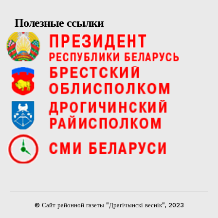
Полезные ссылки
© Сайт районной газеты "Драгічынскі веснік", 2023