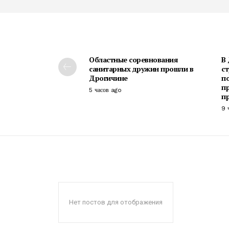
Областные соревнования
В
санитарных дружин прошли в
с
Дрогичине
п
п
5 часов ago
п
9 
Нет постов для отображения