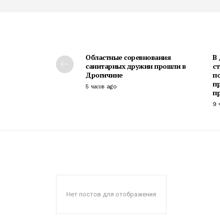
Областные соревнования
В
санитарных дружин прошли в
с
Дрогичине
п
п
5 часов ago
п
9 
Нет постов для отображения