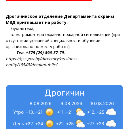
Дрогичинское отделение Департамента охраны
МВД приглашает на работу:
— бухгалтера;
— электромонтера охранно-пожарной сигнализации (при
отсутствии указанной специальности обучение
организовано по месту работы).
Тел. +375 (29) 896-37-79.
https://gsz.gov.by/directory/business-
entity/19549/detail/public/
Дрогичин
8.08.2026
9.08.2026
10.08.2026
Утро
+13..+21
+11..+21
+12..+25
День
+22..+24
+22..+25
+27..+28