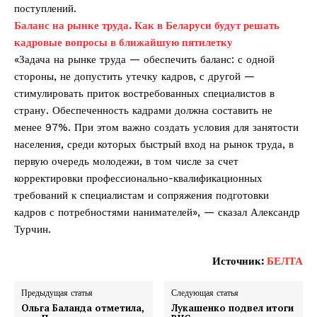
поступлений.
Газета
Баланс на рынке труда. Как в Беларуси будут решать
"Драгічынскі Веснік"
кадровые вопросы в ближайшую пятилетку
«Задача на рынке труда — обеспечить баланс: с одной
стороны, не допустить утечку кадров, с другой —
стимулировать приток востребованных специалистов в
страну. Обеспеченность кадрами должна составить не
менее 97%. При этом важно создать условия для занятости
населения, среди которых быстрый вход на рынок труда, в
ПОДПИСАТЬСЯ
первую очередь молодежи, в том числе за счет
корректировки профессионально-квалификационных
требований к специалистам и сопряжения подготовки
кадров с потребностями нанимателей», — сказал Александр
Редакция "ДВ"
Турчин.
Источник:
БЕЛТА
Наша гісторыя
Контакты
Предыдущая статья
Следующая статья
Правила использования материалов
Ольга Баланда отметила,
Лукашенко подвел итоги