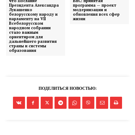
что Послание
ВНС: принятая
Электронные обращения
Президента Александра
программа — проект
Лукашенко
модернизации и
белорусскому народу и
обновления всех сфер
парламенту на VII
жизни
Всебелорусском
народном собрании
стало важным
ориентиром для
дальнейшего развития
страны и системы
образования
ПОДЕЛИТЬСЯ НОВОСТЬЮ: