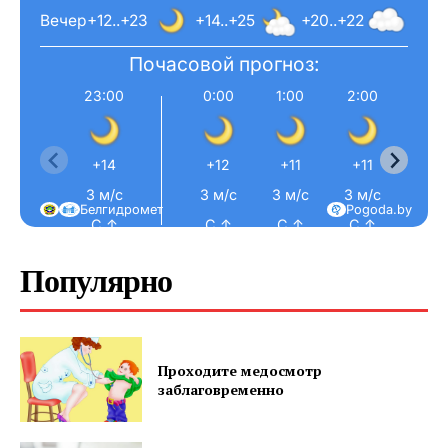
Вечер
+12..+23
+14..+25
+20..+22
Почасовой прогноз:
23:00
0:00
1:00
2:00
3:0
+14
+12
+11
+11
+11
3 м/с
3 м/с
3 м/с
3 м/с
3 м/
Белгидромет
Pogoda.by
С ↑
С ↑
С ↑
С ↑
С ↑
Популярно
Проходите медосмотр
заблаговременно