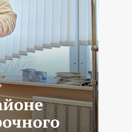
О
айоне
рочного