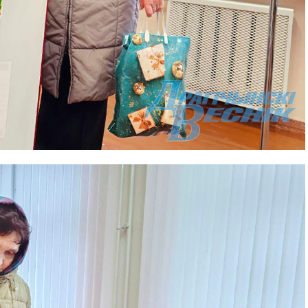
та
і Веснік"
Редакция "ДВ"
Наша гісторыя