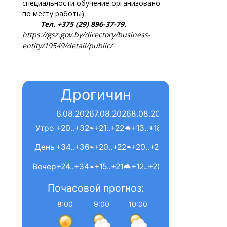
специальности обучение организовано
по месту работы).
Тел. +375 (29) 896-37-79.
https://gsz.gov.by/directory/business-
entity/19549/detail/public/
Дрогичин
6.08.2026
7.08.2026
8.08.2026
Утро
+20..+32
+21..+22
+13..+18
День
+34..+36
+20..+22
+20..+21
Вечер
+24..+34
+15..+21
+12..+20
Почасовой прогноз:
8:00
9:00
10:00
11:00
12:00