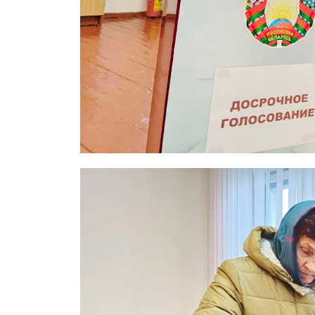
Газе
"Драгічынск