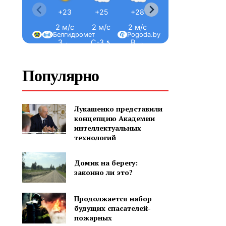
+23
+25
+28
+30
+32
2 м/с
2 м/с
2 м/с
2 м/с
2 м/с
Белгидромет
Pogoda.by
З ←
С-З ↖
В →
В →
В →
Популярно
Лукашенко представили
концепцию Академии
интеллектуальных
технологий
Домик на берегу:
законно ли это?
Продолжается набор
будущих спасателей-
пожарных