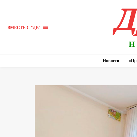
Д
ВМЕСТЕ С "ДВ"
Н
Новости
«Пр