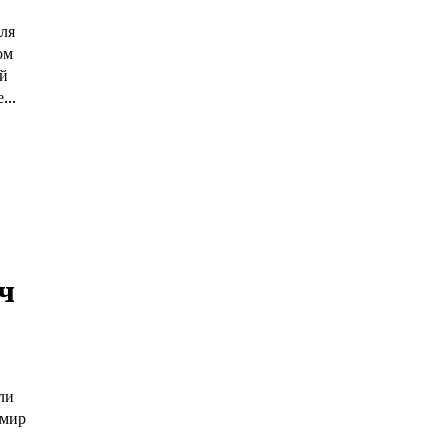
ля
ом
й
...
ч
ли
имир