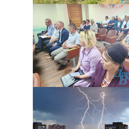
Газе
"Драгічынск
ПОДПИСА