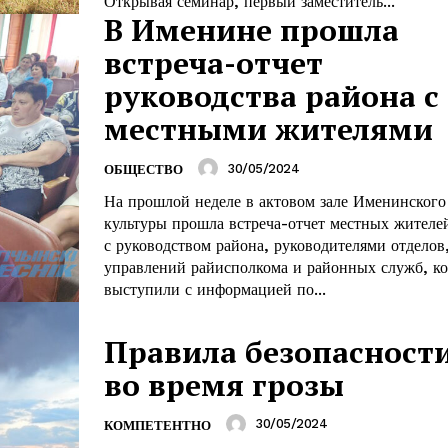
Открывая семинар, первый заместитель...
В Именине прошла
встреча-отчет
та
руководства района с
і Веснік"
Редакция "ДВ"
местными жителями
Наша гісторыя
30/05/2024
ОБЩЕСТВО
Контакты
На прошлой неделе в актовом зале Именинского
культуры прошла встреча-­отчет местных жителе
Правила использования материалов
с руководством района, руководителями отделов
Электронные обращения
управлений райисполкома и районных служб, к
ТЬСЯ
выступили с информацией по...
Правила безопасност
во время грозы
30/05/2024
КОМПЕТЕНТНО