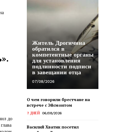
на
Житель Дрогичина
обратился в
компетентные органы
».
для установления
подлинности подписи
в завещании отца
07/08/2026
О чем говорили брестчане на
встрече с Эйсмонтом
7 ДНЕЙ
06/08/2026
чил до
 глава
Василий Хватик посетил
 ходом