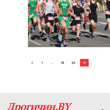
1
...
19
20
21
Дрогичин.BY