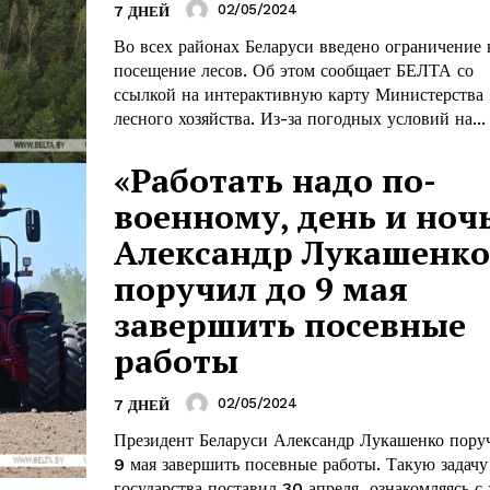
02/05/2024
7 ДНЕЙ
Во всех районах Беларуси введено ограничение 
посещение лесов. Об этом сообщает БЕЛТА со
ссылкой на интерактивную карту Министерства
лесного хозяйства. Из-за погодных условий на...
«Работать надо по-
военному, день и ночь
Александр Лукашенко
поручил до 9 мая
завершить посевные
работы
02/05/2024
7 ДНЕЙ
та
Президент Беларуси Александр Лукашенко пору
і Веснік"
Редакция "ДВ"
9 мая завершить посевные работы. Такую задачу
государства поставил 30 апреля, ознакомляясь с