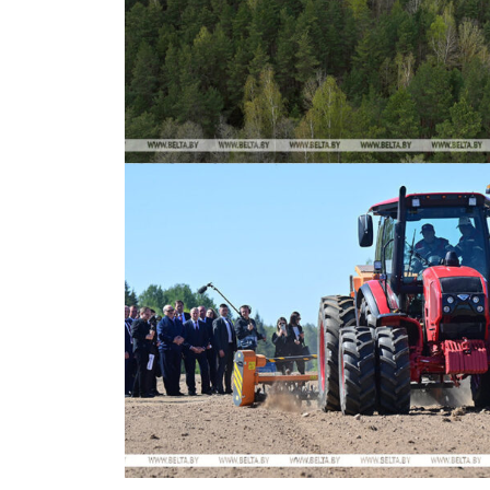
Газе
"Драгічынск