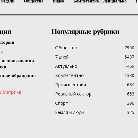
 недели
Общество
Видео
Компетентно. Официально
ция
Популярные рубрики
сторыя
Общество
7900
ты
7 дней
5437
 использования
Актуально
1459
лов
Компетентно
1380
нные обращения
Происшествия
684
Реальный сектор
653
Спорт
396
Земля и люди
325