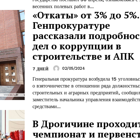
Наша гісторыя
весенних полевых работ в...
«Откаты» от 3% до 5%.
Контакты
Генпрокуратуре
Правила использования материалов
рассказали подробно
Электронные обращения
дел о коррупции в
ТЬСЯ
строительстве и АПК
02/05/2024
7 ДНЕЙ
Генеральная прокуратура возбудила 15 уголовны
о взяточничестве в отношении ряда должностны
строительных и аграрных предприятий, сообщи
заместитель начальника управления взаимодейст
средствами...
В Дрогичине проходи
чемпионат и первенс