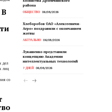
хозяйства Дрогичинского
района
 В
ОБЩЕСТВО
06/08/2026
Хлеборобов ОАО «Алексеевичи-
сти
Агро» поздравили с окончанием
жатвы
АКТУАЛЬНО
06/08/2026
Лукашенко представили
концепцию Академии
интеллектуальных технологий
х дел
х лиц
7 ДНЕЙ
06/08/2026
л
вия со
т
тво