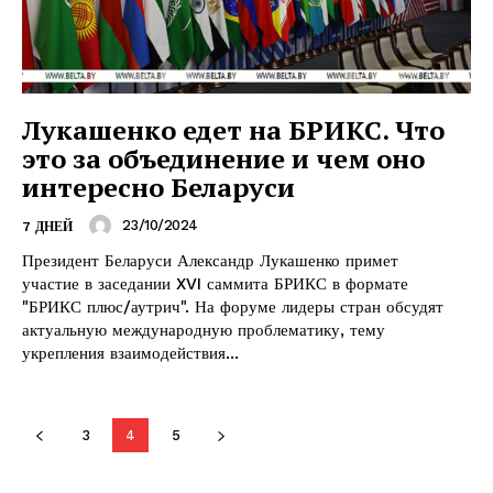
Редакция "ДВ"
Наша гісторыя
Контакты
Лукашенко едет на БРИКС. Что
это за объединение и чем оно
Правила использования материалов
интересно Беларуси
Электронные обращения
23/10/2024
7 ДНЕЙ
Президент Беларуси Александр Лукашенко примет
участие в заседании XVI саммита БРИКС в формате
"БРИКС плюс/аутрич". На форуме лидеры стран обсудят
актуальную международную проблематику, тему
укрепления взаимодействия...
3
4
5