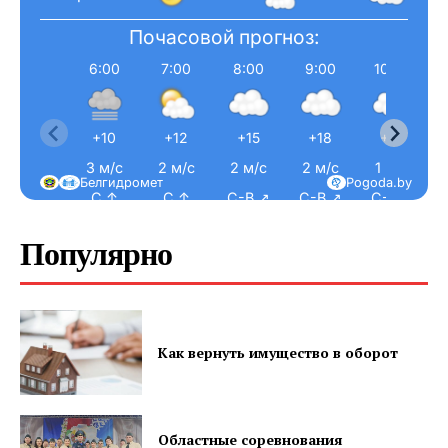
Почасовой прогноз:
6:00
7:00
8:00
9:00
10:00
+10
+12
+15
+18
+19
3 м/с
2 м/с
2 м/с
2 м/с
1 м/с
Белгидромет
Pogoda.by
С ↑
С ↑
С-В ↗
С-В ↗
С-В ↗
Популярно
Как вернуть имущество в оборот
Областные соревнования