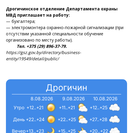
Дрогичинское отделение Департамента охраны
МВД приглашает на работу:
— бухгалтера;
— электромонтера охранно-пожарной сигнализации (при
отсутствии указанной специальности обучение
организовано по месту работы).
Тел. +375 (29) 896-37-79.
https://gsz.gov.by/directory/business-
entity/19549/detail/public/
Дрогичин
8.08.2026
9.08.2026
10.08.2026
Утро
+12..+21
+11..+21
+12..+25
День
+22..+24
+22..+25
+27..+28
Вечер
+13..+23
+15..+25
+20..+22