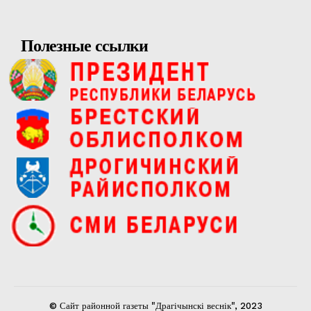
Полезные ссылки
© Сайт районной газеты "Драгічынскі веснік", 2023