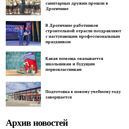
санитарных дружин прошли в
Газета
Дрогичине
"Драгічынскі Веснік"
В Дрогичине работников
строительной отрасли поздравляют
с наступающим профессиональным
праздником
Какая помощь оказывается
ПОДПИСАТЬСЯ
школьникам и будущим
первоклассникам
Подготовка к новому учебному году
Редакция "ДВ"
завершается
Наша гісторыя
Контакты
Архив новостей
Правила использования материалов