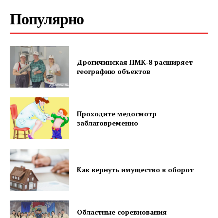
Популярно
ПОДПИСАТЬСЯ
Дрогичинская ПМК‑8 расширяет
географию объектов
Редакция "ДВ"
Проходите медосмотр
Наша гісторыя
заблаговременно
Контакты
Правила использования материалов
Электронные обращения
Как вернуть имущество в оборот
Областные соревнования