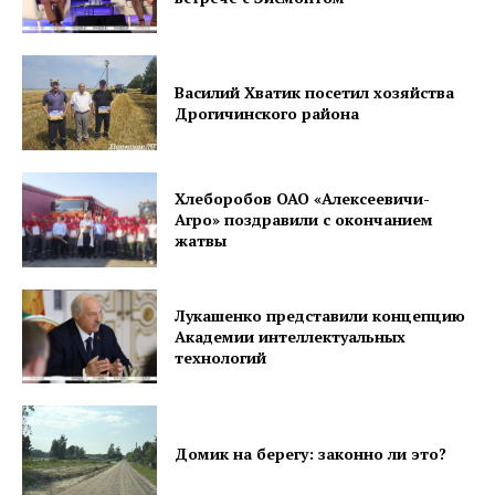
Газета
"Драгічынскі Веснік"
Василий Хватик посетил хозяйства
Дрогичинского района
Хлеборобов ОАО «Алексеевичи-
Агро» поздравили с окончанием
жатвы
ПОДПИСАТЬСЯ
Лукашенко представили концепцию
Академии интеллектуальных
технологий
Редакция "ДВ"
Наша гісторыя
Домик на берегу: законно ли это?
Контакты