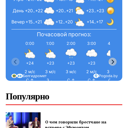
День
+20..+22
+20..+21
+23..+23
Вечер
+15..+21
+12..+20
+14..+17
Почасовой прогноз:
0:00
1:00
2:00
3:00
4:00
+24
+23
+23
+23
+22
2 м/с
3 м/с
3 м/с
2 м/с
3 м/с
Белгидромет
Pogoda.by
С ↑
З ←
С ↑
С ↑
С ↑
Популярно
О чем говорили брестчане на
встрече с Эйсмонтом