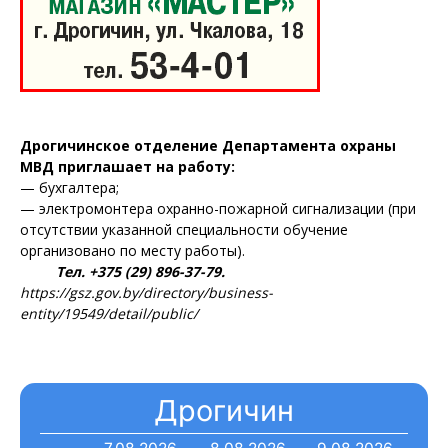
ПОДПИСАТЬСЯ
Редакция "ДВ"
Дрогичинское отделение Департамента охраны
МВД приглашает на работу:
— бухгалтера;
Наша гісторыя
— электромонтера охранно-пожарной сигнализации (при
Контакты
отсутствии указанной специальности обучение
организовано по месту работы).
Правила использования материалов
Тел. +375 (29) 896-37-79.
Электронные обращения
https://gsz.gov.by/directory/business-
entity/19549/detail/public/
Дрогичин