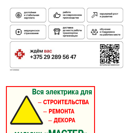
Газета
"Драгічынскі Веснік"