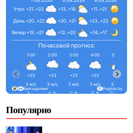
7.08.2026
8.08.2026
9.08.2026
Утро
+21..+22
+13..+18
+11..+21
День
+20..+22
+20..+21
+23..+23
Вечер
+15..+21
+12..+20
+14..+17
Почасовой прогноз:
1:00
2:00
3:00
4:00
5:00
+23
+23
+23
+22
+22
3 м/с
3 м/с
2 м/с
3 м/с
3 м/с
Белгидромет
Pogoda.by
З ←
С ↑
С ↑
С ↑
С-З ↖
Популярно