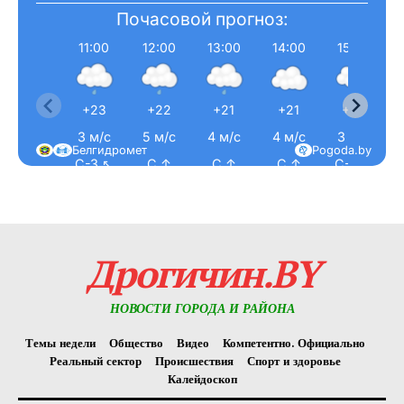
Почасовой прогноз:
11:00
12:00
13:00
14:00
15:00
+23
+22
+21
+21
+20
3 м/с
5 м/с
4 м/с
4 м/с
3 м/с
Белгидромет
Pogoda.by
С-З ↖
С ↑
С ↑
С ↑
С-З ↖
Дрогичин.BY
НОВОСТИ ГОРОДА И РАЙОНА
Темы недели
Общество
Видео
Компетентно. Официально
Реальный сектор
Происшествия
Спорт и здоровье
Калейдоскоп