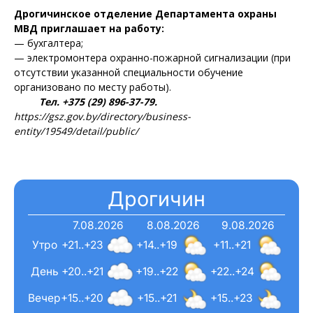
Дрогичинское отделение Департамента охраны
МВД приглашает на работу:
— бухгалтера;
— электромонтера охранно-пожарной сигнализации (при
отсутствии указанной специальности обучение
организовано по месту работы).
Тел. +375 (29) 896-37-79.
https://gsz.gov.by/directory/business-
entity/19549/detail/public/
Дрогичин
7.08.2026
8.08.2026
9.08.2026
Утро
+21..+23
+14..+19
+11..+21
День
+20..+21
+19..+22
+22..+24
Вечер
+15..+20
+15..+21
+15..+23