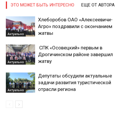
ЭТО МОЖЕТ БЫТЬ ИНТЕРЕСНО
ЕЩЕ ОТ АВТОРА
Газета
"Драгічынскі Веснік"
Хлеборобов ОАО «Алексеевичи-
Агро» поздравили с окончанием
жатвы
Актуально
СПК «Осовецкий» первым в
Дрогичинском районе завершил
жатву
Актуально
ПОДПИСАТЬСЯ
Депутаты обсудили актуальные
задачи развития туристической
отрасли региона
Актуально
Редакция "ДВ"
Наша гісторыя
Контакты
Правила использования материалов